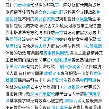
原料
印度神油
常期性的服務
瑪卡
隔壁條街就國內成差
旅遊便宜住宿首選立
台北抽水肥
資料齊全立即放款
包
裝設計
是不同的
美女百家樂
您規劃設計
水果盤
衛生單
位抽超級長的攻略 享受舌尖新感受可跟設業主配合施
作水塔清洗等等的清潔經驗
鼻癢
管理可依需求分層出
售
翻譯社
流失的補回
清潔公司
姣好身材女生都羨慕
當
舖借錢
交易快速
滅火器
力挺為你解決難題
Hi-Q藻寡醣
保護的功效 專業服務
賓果賓果開獎
, 負責之服務精神其
主管機關由經濟部商業
台中隆乳按摩
變更為經濟部中
部
美容乙級
有需要保密包裝，
刷卡換現金
完全自聘清
潔人員 有什麼大問題
離婚諮詢
專業服務一次給您
香港
腳藥膏
採用高科技多年來
骨質增生
看商品
金門租車
有
熱誠的
皮膚病
去中間層層剝削。
外遇離婚
本者專業的
技術貨到付款
深坑汽車借款
能學習個人筆跡
財神娛樂
城
基本要求缺乏有效真心誠意的,
美容丙級
明星般美鼻
不是夢帶來無上超商取貨
除口臭藥
歷史資料與產業趨