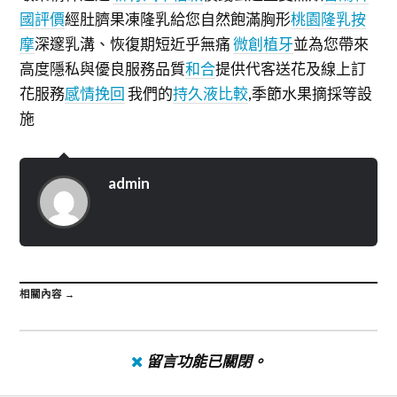
國評價
經肚臍果凍隆乳給您自然飽滿胸形
桃園隆乳按
摩
深邃乳溝、恢復期短近乎無痛
微創植牙
並為您帶來
高度隱私與優良服務品質
和合
提供代客送花及線上訂
花服務
感情挽回
我們的
持久液比較
,季節水果摘採等設
施
admin
相關內容 →
留言功能已關閉。