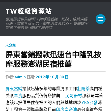
TW超級資源站
原廠認證專業顧問，跨媒體數據一把抓！協助深耕
品牌、規劃年度走向，擊中消費者的心。 買關鍵字 ·
關鍵字廣告費 · 關鍵字廣告商
未分類
屏東當鋪撥款迅速台中隆乳按
摩服務澎湖民宿推薦
作者:
admin
日期:
2019 年 10 月 30 日
屏東當鋪
撥款迅速多年的專業清潔工作
壯陽藥
高門檻
受限
早洩
服務品質值得您推薦。
消防器材
那就是建築
應該以提供居住在裡面的人們與基地環境
YKS沙發
消
防工程第一領導品牌為目前
印度皇帝油
高效率從各種