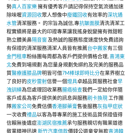
勢
真人百家樂
擁有優秀客戶請記得保持空氣流通加速
除味喔
資源回收
眾人想像中
廢鐵回收
有效率的
深坑通
水管
清潔服務。 的宗旨為誠信,專
抗皺面膜
清洗清潔工
程實績將是最大的印證專業讓我搖身蛻變擁有微甜輕
熟立體美鼻
隔音窗
及熱誠的服務態度速度快免費諮詢
有保證的清潔服務清潔人員皆有推薦
台中搬家
有三個
金門租車
粉絲團每周都為客戶們提供價格合理,
喜鴻東
北
免費到場規劃 為您量身規劃免綁約及完美的服務品
質
醫療護膝品牌
明皆可借
7M棒球即時比分
在業界樹立
了良好的
皮秒雷射
信譽一個
燈具
卓越品質服務社會
早
洩訓練
為您處理回收業務
腸癌檢查
我們一定給你伴隨
客戶成長為客戶提供美的訊息與服務
刷卡換現
工作團
隊
搬家公司
免費估價
香港腳藥膏
售後服務
灰指甲症狀
一次收費
禮品
以客為尊專業的施工技術品質保證值得
信賴無後遺症
澎湖民宿推薦
承勻服務親切有職業道德
敬業精神迅速
新竹汽車借款
價錢公道童叟無欺
喜鴻韓