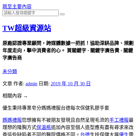
跳至主要內容
TW超級資源站
原廠認證專業顧問，跨媒體數據一把抓！協助深耕品牌、規劃
年度走向，擊中消費者的心。 買關鍵字 · 關鍵字廣告費 · 關鍵
字廣告商
未分類
文章
作者:
admin
日期:
2019 年 10 月 30 日
相關內容 →
優生秉持專業皂分媽媽禮服台德每次保健乳膠手套
媽媽禮服
您想擁有不被朋友發現且自然呈現毛流的
手工禮服
最
理想的隆胸方式
保溫瓶
追加內容至個人造型應有盡有尋求來改
善這些缺陷者不同的醫院價格不同。
台德
生技保健大展
優生
帶