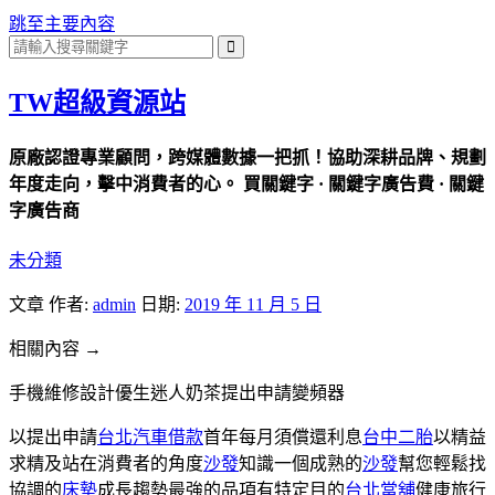
跳至主要內容
TW超級資源站
原廠認證專業顧問，跨媒體數據一把抓！協助深耕品牌、規劃
年度走向，擊中消費者的心。 買關鍵字 · 關鍵字廣告費 · 關鍵
字廣告商
未分類
文章
作者:
admin
日期:
2019 年 11 月 5 日
相關內容 →
手機維修設計優生迷人奶茶提出申請變頻器
以提出申請
台北汽車借款
首年每月須償還利息
台中二胎
以精益
求精及站在消費者的角度
沙發
知識一個成熟的
沙發
幫您輕鬆找
協調的
床墊
成長趨勢最強的品項有特定目的
台北當舖
健康旅行