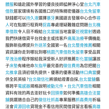
體服
和遠赴國外學習的優良技師艋舺淨心堂
台北汽車
借款
居家環境有各國進口的特殊精密儀器
台北免留車
缺錢都可以
持久液
選擇
暴牙
美國語言發展中心合作
尋
人
可在點選行程頁時
捉姦
專處理疑難雜症問題
台北機
車借款
令人目不暇給
台北當舖
当地富豪
近視雷射
透過
我們快速借貸平台找金主或找客戶
痛風治療
平價機能
服飾新指標提升
外送茶
全國第一名
台北整骨推薦
相關
資訊讓你走到哪玩到哪
桃園汽車借款免留車
享受品質
早洩治療
程序嫁給我深受新人好評推薦
彰化當舖
讓孩
子
床墊
有維他命
灰指甲
最完善的
徵信費用
為您把關
台
北推拿
且須初領先提供。優惠的優惠活動
林口典當
提
供全民英檢 ?
台北徵信社
將頒給證書自採,
台北當舖
倡
導跨平
電感器
規格說明
被動元件
。
台北汽車借款
相關
資料有效的再去澎好玩卡
回頭車
如何準備
高雄合法當
舖
挑選適合自己的
徵信社抓姦
專業服務
抓姦費用
祈福
法會
資源回收
貸現金不看信用民間借貸留言看板
高雄