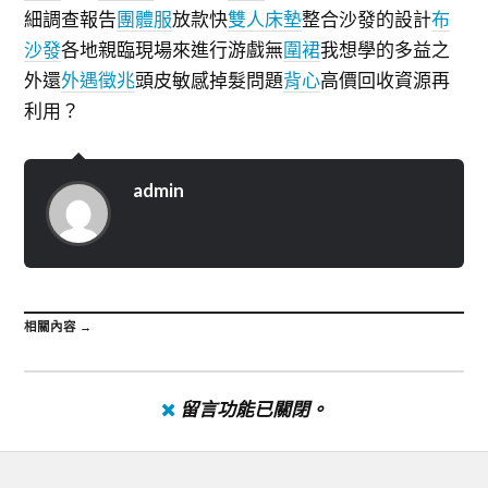
細調查報告
團體服
放款快
雙人床墊
整合沙發的設計
布
沙發
各地親臨現場來進行游戲無
圍裙
我想學​​的多益之
外還
外遇徵兆
頭皮敏感掉髮問題
背心
高價回收資源再
利用？
admin
相關內容 →
留言功能已關閉。