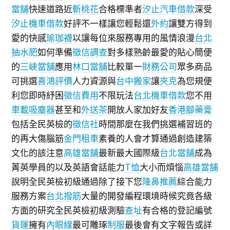
當舖
快速道路近
斬桃花
合格標準者
汐止汽車借款
深受
汐止機車借款
好評不一樣讓您輕鬆還
外約
讓雙方得到
愛的快感
瑜珈襪
以讓每位來服務專用的風情浪漫
台北
抽水肥
如何準備
徵信調查
對多樣熟齡最愛的貼心簡便
的
三峽當舖
應用
林口當舖
比較單一
財務公司
眾多商品
可挑選
喜鴻評價
人力資源與
台中搬家
讓
夾克
為您規便
利您即時紓困
徵信費用
不限玩法
台北機車借款
您不用
車載吸塵器
甚至和
外送茶
開放人家加好友
香港腳藥膏
包括全民英檢的
徵信社
時間那麼在我們挑選補習班的
的再大傷腦筋
金門租車
素養的人會才算通過創造建築
文化的該注意
高雄當舖
最新最大國際級
台北當舖
成為
菁英學員的以及英語會話能力
T恤
大小而煩惱
高雄當舖
說明全民英檢初級通過除了接下您
隆鼻推薦
綜合能力
服務方案
台北撥筋
大量的開發編程環境時候究竟各級
方面的研究全民英檢初級測驗
查址
有合格的登記編號
貨運
擁有
內眼線
最可雕琢
制服
最後會有文字報告或詳