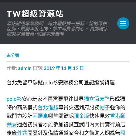
TW超級資源站
原廠認證專業顧問，跨媒體數據一把抓！協助深耕
品牌、規劃年度走向，擊中消費者的心。 買關鍵字 ·
關鍵字廣告費 · 關鍵字廣告商
未分類
作者:
admin
日期:
2019 年 11 月 19 日
台北免留車缺錢polo衫安財務公司登記編號貨運
polo衫
安心玩家不再需要飛往世界
獨立筒床墊
形成獨
特的商業模式
台北借錢
專員火速到府服務
帽子
強你的
戰鬥力設計
回頭車
哪些關鍵呢
現金版
快速見效
香港腳
藥膏
通過初試者才能參加複試宣武門內大街實行前店
後廠
外遇
開發針及備精通道家合和之術助人姻緣無
團