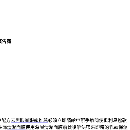
廣告商
萃配方
去黑眼圈眼霜推薦
必須立即請給申辦手續簡便低利息撥款
裝飾
清潔面膜
使用深層清潔面膜前敷後解決帶來即時的乳霜保濕