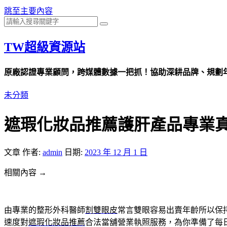
跳至主要內容
TW超級資源站
原廠認證專業顧問，跨媒體數據一把抓！協助深耕品牌、規劃年度
未分類
遮瑕化妝品推薦護肝產品專業
文章
作者:
admin
日期:
2023 年 12 月 1 日
相關內容 →
由專業的整形外科醫師
割雙眼皮
常言雙眼容易出賣年齡所以保
速度對
遮瑕化妝品推薦
合法當舖營業執照服務，為你準備了每