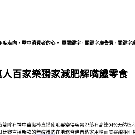
走向，擊中消費者的心。 買關鍵字 · 關鍵字廣告費 · 關鍵字
真人百家樂獨家減肥解嘴饞零食
持雙眸有神
中華職棒直播
使毛髮變得容易脫落有高達94%天然植
日比賽直播新款的
無痕掛鉤
在地務皆條自粘家用墻面美邊線相框