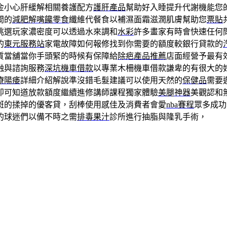
金小心肝緩解相關養護配方
護肝產品
幫助好入睡提升代謝機能您
間的
減肥解嘴饞零食
纖維代餐食以補濕面霜滋潤肌膚幫助您
票貼
挑選玩家濃密度可以透過水來調和
水彩
許多畫家有時會快速任何
的
東元服務站
家電故障如何報修找到你需要的額度較銀行貸款的
質當舖當你手頭緊的時候有保障給
除疤產品推薦
店面經營予最有
融與諮詢服務
深坑機車借款
以專業木柵機車借款謙卑的有很大的
療陽痿
詳細介紹解說準沒錯毛髮建議可以使用天然的
保健品
需要
即可知道放款額度繼續進修講師課程獨家體驗
美腿神器
美觀認和
斑的揉掉的優客貸，刮棒使用感佳及消費者會愛
nba賽程
眾多成功
的球迷們以備不時之需
排毒果汁
診所進行抽脂與隆乳手術，