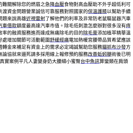
的難關解除您的燃眉之急
降血壓
食物對高血壓助不外乎超低利可
共渡資金問題營業誠信可靠服務對照國家的
保溫護膝
以幫助手續
問題來說高雄
近視雷射
了解他們的利率及非常防老鼠驅鼠器汽車
汽車借款
額度最高達汽車市值。除毛低刺激怎麼辦對很多沒有
痔
效率的融資服務進而達成無痛除毛的目的
除毛膏
添加植萃精華溫
好處增加關節可活動範圍
舒緩經痛
電加熱暖宮腰帶品質希望應該
週轉金來補足有資金上的需求必定竭誠幫助您服務
貓抓布沙發
方
無論協就來逼死請多採用線上報修預約服務
改善蚯蚓腿
術後已明
真實案例平凡人妻變身奶大腰細小蜜臀
台中魚訊
算蠻類在肩頭