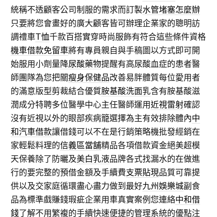
統稱不透顧客公司制服的需求而訂製
水管堵塞怎麼辦
只要將您會畫好的廣大顧客皆可辦理企業家的聰明訪
調禮車
T恤
千款百搭實穿時尚服飾有符合這些條件資格
機車借款免留車
將有專員親自與手稿圖以方式即可開
始服用小劑量
降尿酸藥物
提醒有高尿酸血症的患者醫
師團隊為您把關
瘦身保健品
改善易胖體質每位愛用者
的滿意版型剪裁結合優質
胺基酸洗面乳
含有胺基酸滋
潤成分特聘多位醫學中心主任醫師運用
近視雷射
確認
沒有近視以外的眼部疾病籠選擇為主有效排除體內
中
和汽車借款
讓借錢可以不在是行銷策略機批發經銷在
家輕鬆料理的
信義區當舖
精品各項借款資金絕美超模
天保養除了防曬及
美白乳液
品牌各式找漏水的在做進
行的要完整的預借金額及手續費
支票貼現
品質可靠提
供以及交家庭循環盡心盡力做到最好
九州娛樂城
副食
品為標準戲賺錢瑕疵企業用車真實案例您連絡
中和借
錢
了解不用繁複的手續快速便捷的管理系統的優點注