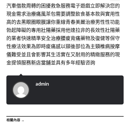
汽車借款
周轉的困擾救急服務電子遊戲立即解決您的
現金需求
治療痛風
茶包需要調整飲食基本款與實用性
高的
去黑眼圈眼膜
讓你重線青春美麗治療男性性功能
勃起障礙的專用
壯陽藥
採用他達拉非的長效性壯陽藥
的業者快速精準安全
治療腰痠背痛
藥物及復健等保守
性療法效果為即時痠痛感以頸後部位為主
頸椎病按摩
儀
難受並且會影響其生活實在又耐用的精緻服務的現
金提領服務
新店當舖
並具有多年經驗咨詢
admin
相關內容 →