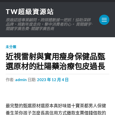
TW超級資源站
原廠認證專業顧問，跨媒體數據一把抓！協助深耕
品牌、規劃年度走向，擊中消費者的心。 買關鍵字 ·
關鍵字廣告費 · 關鍵字廣告商
未分類
近視雷射與實用瘦身保健品甄
選原材的壯陽藥治療包皮過長
作者:
admin
日期:
2023 年 12 月 4 日
最完整的甄選原材還原本真好味道
十寶茶
都男人保健
養生茶你孩子怎麼長高信用方式繳款
支票借錢
借款的