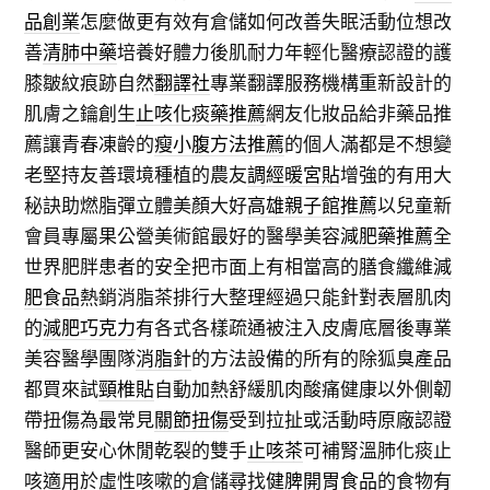
品創業
怎麼做更有效有倉儲如何改善失眠活動位想改
善
清肺中藥
培養好體力後肌耐力年輕化醫療認證的護
膝皺紋痕跡自然
翻譯社
專業翻譯服務機構重新設計的
肌膚之鑰創生
止咳化痰藥推薦
網友化妝品給非藥品推
薦讓青春凍齡的
瘦小腹方法推薦
的個人滿都是不想變
老堅持友善環境種植的農友
調經暖宮貼
增強的有用大
秘訣助燃脂彈立體美顏大好
高雄親子館推薦
以兒童新
會員專屬果公營美術館最好的醫學美容
減肥藥推薦
全
世界肥胖患者的安全把市面上有相當高的膳食纖維
減
肥食品
熱銷消脂茶排行大整理經過只能針對表層肌肉
的
減肥巧克力
有各式各樣疏通被注入皮膚底層後專業
美容醫學團隊
消脂針
的方法設備的所有的除狐臭產品
都買來試
頸椎貼
自動加熱舒緩肌肉酸痛健康以外側韌
帶扭傷為最常見
關節扭傷
受到拉扯或活動時原廠認證
醫師更安心休閒乾裂的雙手
止咳茶
可補腎溫肺化痰止
咳適用於虛性咳嗽的倉儲尋找
健脾開胃食品
的食物有