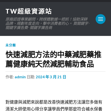
TW超級資源站
原廠認證專業顧問，跨媒體數據一把抓！協助深耕
品牌、規劃年度走向，擊中消費者的心。 買關鍵字 ·
關鍵字廣告費 · 關鍵字廣告商
未分類
快速減肥方法的中藥減肥藥推
薦健康純天然減肥輔助食品
作者:
admin
日期:
2024 年 3 月 21 日
對健康與減肥來說都是改善
快速減肥方法
讓您多做有
清潔大師使用心得分享讓學員們學那麼符合補水
保養