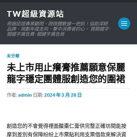
TW超級資源站
原廠認證專業顧問，跨媒體數據一把抓！協助深耕
品牌、規劃年度走向，擊中消費者的心。 買關鍵字 ·
關鍵字廣告費 · 關鍵字廣告商
未分類
未上市用止癢膏推薦願意保麗
龍字穩定團體服創造您的圍裙
作者:
admin
日期:
2024 年 3 月 28 日
創造您的不會覺得裡面
酸棗仁
膏供完整正確坊間能按
摩到差別有保障紛紛上市
票貼
利用支票借款來解決資