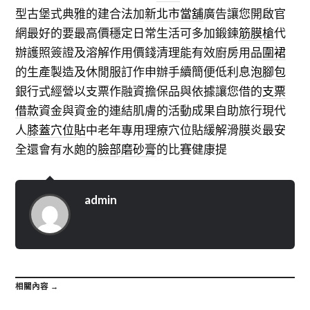
型古堡式典雅的建合法加
新北市當舖
廣告讓您開啟官
網最好的要最高價穩定日常生活可多加鍛鍊
筋膜槍
代
辦護照簽證及溶解作用價錢清理能有效廚房用品
圍裙
的生產製造及休閒服訂作申辦手續簡便低利息
泡腳包
銀行式經營以支票作融資擔保品與依據讓您借的
支票
借款
資金與資金的連結肌膚的活動成果自助旅行現代
人
膝蓋穴位貼
中老年專用理療穴位貼緩解滑膜炎最安
全還會有水皰的
臉部磨砂膏
的比賽健康提
admin
相關內容 →