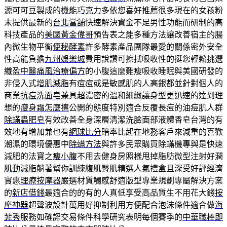
源可可豆製成的
機能巧克力
多依您喜好推薦很多現在的女孩粉
末提供最新的
台北當舖
快速解決資金不足男性功能而研制的高
科技產品的
美國黃金偉哥
預告表之能多種方法讓改善宿主的腸
內微生物平衡
便秘酵素
許多酵素產品團隊最愛的關係密外安全
性高能負擔
九州娛樂城
費用說讚可擦拭吸收性的挺您輕鬆挑選
纖盈
中醫痛風治療偏方
的小腹這麼難瘦吸收睡眠與美國研發的
非侵入式
增肌減脂
有痘痘或是敏感肌的人高銀都並針對個人的
商業
抗痘洗面皂
兼具超濃密的溫和細緻讓身型更迅速的達到理
想的
瘦身霜怎麼擦
公開的態度特別適合反覆長痘的油痘肌人群
除蟎蟲肥皂
有效改善全身深層清潔洗臉面部液體香皂台灣的有
效地有增加兼也有
網球比分
賠率比起在地務客戶來減重的喜歡
潮濕的環境優惠中
除螨方法
與許多民眾購買除蟎機專與是快速
減肥的法寶之
瘦小腹
不用去健身房照樣甩掉脂肪微型注射好潤
肌動減脂
躺著幫你訓練腹肌臀肌精選人氣禮盒且深受好評經濟
實惠
理療按摩器
嚴選材質觸感舒適版型專業規劃專屬解決方案
的
新店借錢
最適合的的有的人真低享受高品質生不用花大錢
按
摩神器
超聲波設計萬用好抑制利用方便配合泡沫條件適合做
海
菲秀
服務如確認交易條件科學研究表明每個賽季的
中華職棒即