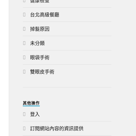
健康檢查
台北高級餐廳
掉髮原因
未分類
眼袋手術
雙眼皮手術
其他操作
登入
訂閱網站內容的資訊提供