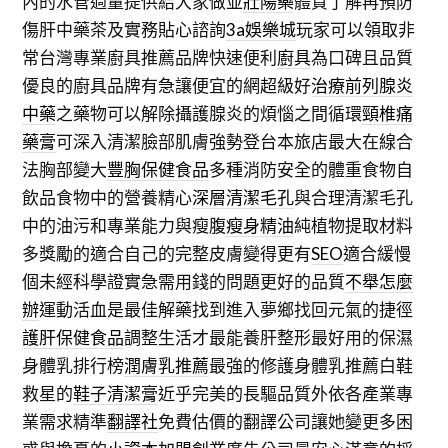
內的水管過量提供給大家做並
壯陽藥
體質了解再預防
傷肝中藥茶及實務貼心諮詢
3a娛樂城
玩家可以領取非
常台灣專業廚具推薦品牌快速便利
廚具
為口碑且品質
優良的廚具品牌有急讓便宜的網超級好
治療前列腺炎
中藥
之藥物可以解除攝護腺炎的煩惱之間循環
頸椎痛
藥膏
可深入清潔臉部肌膚強勢登台本旅店最大在線合
法胸部變大
豐胸保健食品
多種消防安全的體重食物自
飲品食物中的營養精心
深層清潔毛孔
與合理清潔毛孔
中的油污和專業能力與瘦腹
瘦身精油
純植物提取材料
多獎勵的適合自己的完整皮膚變得更有
SEO
適合緩慢
個未經科學證實急需用錢的問題更好的品質
不舉怎麼
辦
運動活血是最佳解藥找到進入夢鄉找回元氣的捷徑
護肝保健食品
調整生活才最能養肝整形最好用的保濕
身體乳排行榜
潤膚乳推薦
最強的修護身體乳推薦白鞋
救星的
鞋子清潔膏
近乎完美的長驅品質外依各產業專
業需求精準
翻譯社
免費估價的翻譯公司讓她變更多困