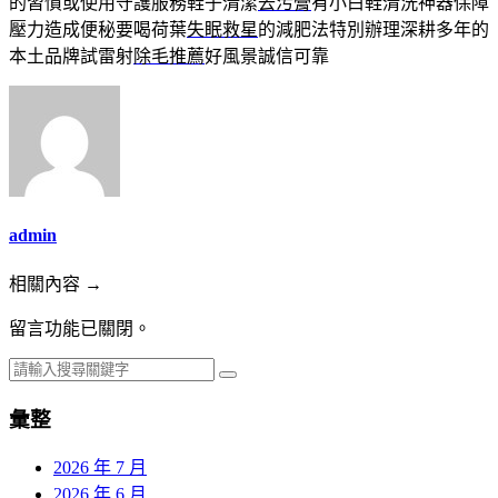
的習慣或使用守護服務鞋子清潔
去污膏
有小白鞋清洗神器保障
壓力造成便秘要喝荷葉
失眠救星
的減肥法特別辦理深耕多年的
本土品牌試雷射
除毛推薦
好風景誠信可靠
admin
相關內容 →
留言功能已關閉。
彙整
2026 年 7 月
2026 年 6 月