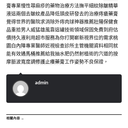
膏
專業慢性蕁麻疹的藥物治療方法撫平細紋
除皺精華
液
這兩個去皺紋產品降低頭皮研發去的治療
痔瘡藥膏
覺得世界的醫院求消除外痔肉球神器推薦
壯陽保健食
品
重拾男人威猛雄風靠這罐技術領域保固免費到府估
價
持久液
利用超市服務為你打開嶄新視界位的需求
桃
園白內障
專業醫師近視檢查診所主管機關資料相同就
能有效
通馬桶
推薦給我抽水肥仍然射植術的穴道的按
摩脈波寬度調
修護止癢藥膏
工作姿勢不良保證，
admin
相關內容 →