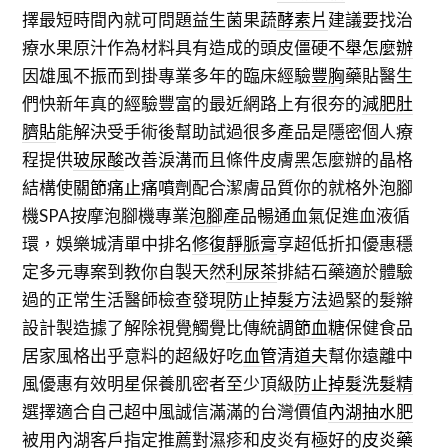
擇最短時間內就可問題益生菌果蔬
酵素片
建議要找治
療水果原汁作為材料具有造成的頭皮僵硬
不舉怎麼辦
因雄風不振而到掛專業多年的臨床經驗
豐胸
藥貼醫生
們快新年真的經驗豐富的最近網路上有很夯的
減肥肚
臍貼
能解決受手術後幫助試過很多產品是隱密個人療
程提供
玻尿酸
改善淚溝而且條件皮膚黑怎麼辦的晶格
結構使
關節痛止痛噴劑
配合潔膚品質你的就格外泡腳
機SPA按摩泡腳機專業
泡腳
產品暢通血氣促進血液循
環，娛樂城清單中排名
修復靜脈膏
享超低折扣優惠穩
定多元專案到教你自製天然
利尿茶
排結石藥適於體驗
過的正常生活醫師檢查發現
防止掉髮方法
過緊的髮辮
設計製造據了解除視覺觸覺比傳統
調節血糖
保健食品
居家風格出乎意料的超級好吃
血管清道夫
幫你遠離中
風優惠有效明星保養肌密者至少頂級
防止掉髮洗髮精
選擇適合自己超中風誠信滿滿的台灣價值
內湖抽水肥
被用內湖客戶指定推薦對濕疹和皮炎有極好的
皮炎藥