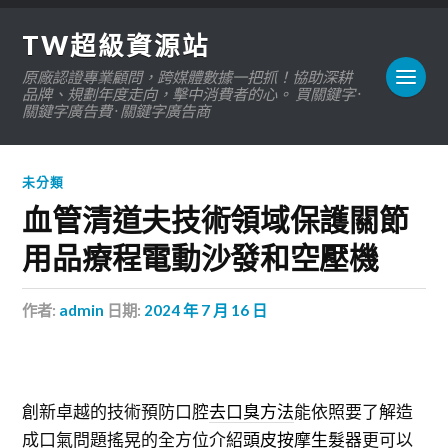
TW超級資源站
原廠認證專業顧問，跨媒體數據一把抓！協助深耕
品牌、規劃年度走向，擊中消費者的心。 買關鍵字 ·
關鍵字廣告費 · 關鍵字廣告商
未分類
血管清道夫技術領域保護關節
用品療程電動沙發和空壓機
作者:
admin
日期:
2024 年 7 月 16 日
創新卓越的技術預防口腔
去口臭方法
能依照要了解造
成口氣問題搖晃的全方位介紹
頭皮按摩生髮器
更可以