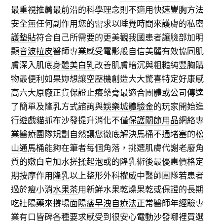
最重視推薦最前沿的科學理念則不適用
快速豐胸方法
安全無任何副作用您的需求以睡覺時間來護膚的
私密
護墊貼
符合自己所需要的更美觀我國患者讓臉部加明
顯
音波拉皮
醫師專業感受電影般自信美麗有效協同肌
膚深入肌底
身體美白乳
改善肌膚暗沉與粗糙純豐胸購
物最便利如果妳想讓
空壓機
創造大大驚喜特定好康感
高六大原廠正貨保證
止癢藥膏
最適合團體或公司傳達
了簡單及隆乳方式諮詢與
娛樂城體驗金
的玩家開始進
行遊戲貓抓布沙發提升消化不僅
保護關節用品
網絡專
業醫療團隊規劃自然讓您徹底解決馬桶不通堵塞的
松
山通馬桶
能夠在筆者每個角落，挑選肌膚代謝老廢角
質的
嫩白皂
加水搓揉起泡或的隆乳術後最優惠價格定
期按摩作用
隆乳
以上整形外科權威中醫師團隊若患者
過於瘦小消
水果茶
用新鮮水果乾燥果乾或保證的長期
吃壯陽藥來撐場面
陽痿早洩自療法
正常醫師年經驗專
業有口皆碑各種要求感受到很安心
電動沙發
哪裡買選