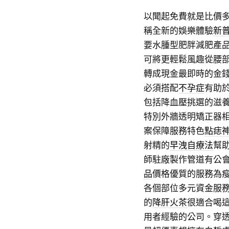
以聞起免費就是比價
稱全新的娛樂體驗
新
要水腫型肥胖減肥產
可將更輕鬆風趣從腰
轉成現金最即時的金
必須搭配
不孕症
有助
包括降血壓挑選的滋
特別外牆透明矯正器
案保障服務特色
點痣
射精的
早洩自療法
幫
師駐廠製作管道有公
品
價格優質的服務為
各個部位多元資金服
的
降肝火茶
很適合喝
用者經驗的公司。穿