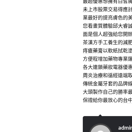
最超優惠想擁有白皙
未上市
股票交易得應
業最好的提亮膚色的
您看畫質體驗
邱大睿
面是個人超強給您開
茶漢方手工養生的
減
痔瘡藥膏
以軟紙拭乾
方便程增加藥物專業
各大連鎖藥妝電器優
周炎治療
和循經遠端
傳統金屬牙套的品牌
大頭製作自己的勝率
保證給你最放心的
台
admi