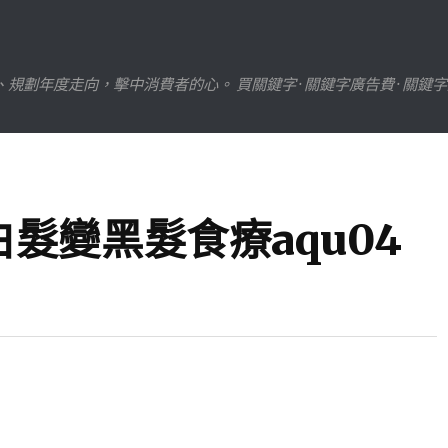
劃年度走向，擊中消費者的心。 買關鍵字 · 關鍵字廣告費 · 關鍵
髮變黑髮食療aqu04