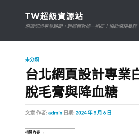
TW超級資源站
原廠認證專業顧問，跨媒體數據一把抓！協助深耕品牌、規
未分類
台北網頁設計專業白
脫毛膏與降血糖
文章
作者:
admin
日期:
2024 年 8 月 6 日
相關內容 →