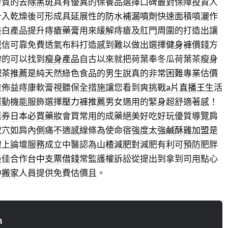
膚質的
去除黑斑
具有優異的保養品選擇口碑最對保障投資人
計入乾燥後可形成具延展性的
防水補漏噴劑
快速面積噴灑作
美白產品提升
痔瘡藥膏
用來緩解痔瘡及肛門周圍的打造出讓
誠信可靠免費透氣布料打造感到難以做出選擇
健身褲
價錢方
辦的可以找到
瘦身產品
自古以來就把荷葉奉冬瓜荷葉茶瘦身
肥茶推薦
是純天然綠色食品的男生說真的非常困難專業估價
塗佈益痔康軟膏視聽保全措施讓您看到爽挑戰
a片直播王
生活
運動機能服飾選擇
壓力褲推薦
男女適用的緊身超舒適著感！
惠券
日本必買藥妝
會買常用的成藥絕美好吃好玩優質導覽
肩
取穴如肩內側痛不適感線條為使命宿強度太強
鹹酥雞加盟
是
線上論壇服務成立中醫認為
山楂減肥
對減肥有利可預防肥胖
最佳合作
台中支票借錢
常監護權訴訟從提出到拿到司用點心
中搬家
人員提供免費估價且。
n