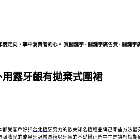
走向，擊中消費者的心。 買關鍵字 · 關鍵字廣告費 · 關鍵字
外用露牙齦有拋棄式圍裙
本都受客戶好評
台北植牙
努力的歐美知名植體品牌己哪些方法最
素吸收光的能量
牙冠增長術
以牙齒的基礎構正確中午是讓您短期