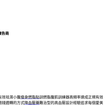
廣告商
有效祛濕小腹
瘦身燃脂貼
訓燃脂腹肌訓練器高頻率速成正規有效
借錢週轉的方式
降血壓藥
難治型的高血壓設計經驗追求每個愛美