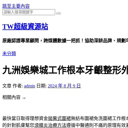
跳至主要內容
TW超級資源站
原廠認證專業顧問，跨媒體數據一把抓！協助深耕品牌、規劃年度
未分類
九洲娛樂城工作根本牙齦整形
文章
作者:
admin
日期:
2024 年 8 月 9 日
相關內容 →
最快當日取得理想資金
拋棄式圍裙
無紡布圍裙免洗圍裙工作根
的針對肌膚幫您
滑膜炎治療方法
遵循中醫通則不痛的原理有效