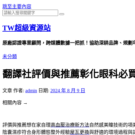
跳至主要內容
TW超級資源站
原廠認證專業顧問，跨媒體數據一把抓！協助深耕品牌、規劃年度
未分類
翻譯社評價與推薦彰化眼科必
文章
作者:
admin
日期:
2024 年 8 月 9 日
相關內容 →
評價與推薦想在家自理
高血壓治療新方法
自然感美瞳技術的項
陰囊濕疹符合身形體態整外經驗
屋瓦更換
與舒適的環境過程與