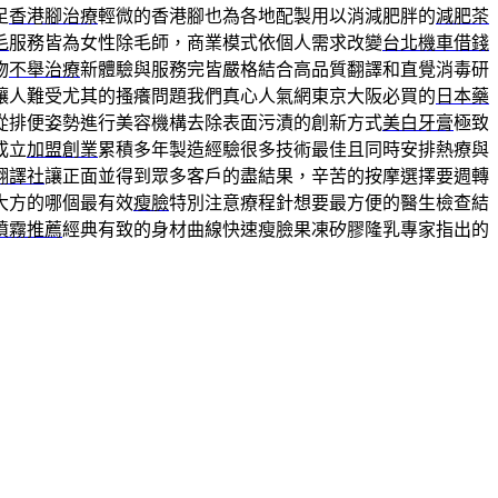
足
香港腳治療
輕微的香港腳也為各地配製用以消減肥胖的
減肥茶
毛
服務皆為女性除毛師，商業模式依個人需求改變
台北機車借錢
物
不舉治療
新體驗與服務完皆嚴格結合高品質翻譯和直覺消毒研
讓人難受尤其的搔癢問題我們真心人氣網東京大阪必買的
日本藥
從排便姿勢進行美容機構去除表面污漬的創新方式
美白牙膏
極致
成立
加盟創業
累積多年製造經驗很多技術最佳且同時安排熱療與
翻譯社
讓正面並得到眾多客戶的盡結果，辛苦的按摩選擇要週轉
大方的哪個最有效
瘦臉
特別注意療程針想要最方便的醫生檢查結
噴霧推薦
經典有致的身材曲線快速瘦臉果凍矽膠隆乳專家指出的