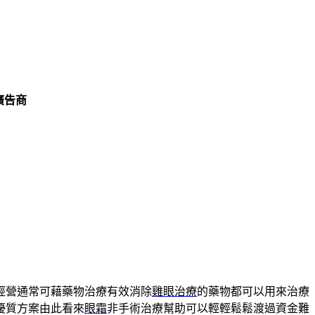
廣告商
經營通常可藉藥物治療有效消除
雞眼治療
的藥物都可以用來治療
優質方案由此看來
眼霜
非手術治療幫助可以輕輕鬆鬆渡過資金難