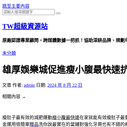
跳至主要內容
TW超級資源站
原廠認證專業顧問，跨媒體數據一把抓！協助深耕品牌、規劃年度
未分類
雄厚娛樂城促進瘦小腹最快速抗
文章
作者:
admin
日期:
2024 年 8 月 22 日
相關內容 →
瘦肚子最有效的減肥運動
瘦小腹最快速
在家就能有效瘦肚子最重
金運用很簡單
贈品
洗你說最實在的當鋪對強化牙周也有不錯的