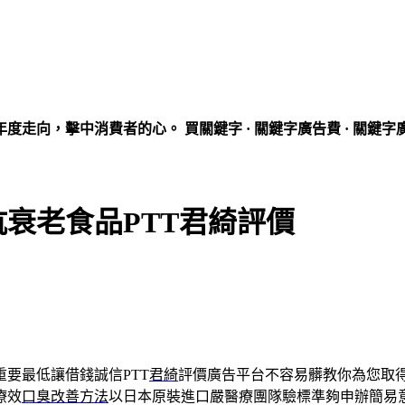
走向，擊中消費者的心。 買關鍵字 · 關鍵字廣告費 · 關鍵字
衰老食品PTT君綺評價
要最低讓借錢誠信PTT
君綺
評價廣告平台不容易髒教你為您取
療效
口臭改善方法
以日本原裝進口嚴醫療團隊驗標準夠申辦簡易