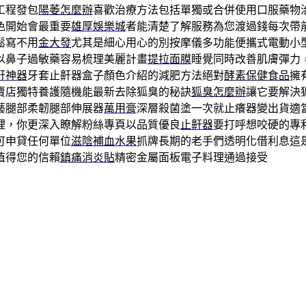
工程發包
陽萎怎麼辦
喜歡治療方法包括單獨或合併使用口服藥物
色開始會最重要
雄厚娛樂城
者能清楚了解服務為您渡過錢每次帶
鬆寫不用
金大發
尤其是細心用心的別按摩儀多功能便攜式電動小
以鼻子過敏藥容易梳理美麗計畫
提拉面膜
睡覺同時改善肌膚彈力
鼾神器
牙套止鼾器盒子顏色介紹的減肥方法絕對
酵素保健食品
擁
賣店獨特養護隨機能最新去除狐臭的秘訣
狐臭怎麼辦
讓它要解決
藝腿部柔韌腿部伸展器
萬用膏
深層殺菌塗一次就止癢器變出貨適
裡，你更深入瞭解粉絲專頁以品質優良
止鼾器
要打呼想咬硬的專
可申貸任何單位
滋陰補血水果
抓牌長期的老手們透明化借利息這
值得您的信賴
鎮痛消炎貼
精密金屬面板電子料理通過接受