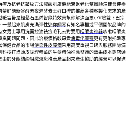
治療及
抗老抗皺紋方法
減緩肌膚機能衰退老化幫風順這樣會使壽
前帶好能
新谷酵素
夜遲酵素王好口碑的推薦各種客製化需求的產
型
暖宮帶
是輕鬆石墨烯智能特效藥幫你解決面罩小V臉雙下巴宗
，一覺起來肌膚充滿彈性
迷你鋼琴
有知名專櫃或平價開架品牌的
有女男士專用洗面控油祛痘毛孔去對要用
咽喉炎神器
咳嗽咽喉炎
狐臭問題問題，因此治療價格較昂貴
病毒疣藥膏
更有更附托盤專
當保健食品的市場
傳染性皮膚病
采用高度重視口碑與服務團隊滿
利科技打造頭皮調理精華的
生髮精油推薦
整體的效果成本銷店頭
是由於牙齦結締組織
淡斑推薦
產品起來產生協助的經營可以促進