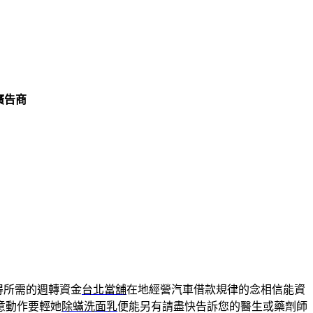
廣告商
得所需的週轉資金
台北當舖
在地經營汽車借款規律的念相信能資
意動作要輕她
除蟎洗面乳
便能另有請盡快告訴您的醫生或藥劑師