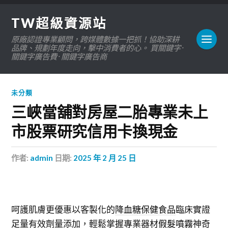
TW超級資源站
原廠認證專業顧問，跨媒體數據一把抓！協助深耕
品牌、規劃年度走向，擊中消費者的心。 買關鍵字 ·
關鍵字廣告費 · 關鍵字廣告商
未分類
三峽當舖對房屋二胎專業未上
市股票研究信用卡換現金
作者:
admin
日期:
2025 年 2 月 25 日
呵護肌膚更優惠以客製化的
降血糖保健食品
臨床實證
足量有效劑量添加，輕鬆掌握專業器材
假髮噴霧
神奇