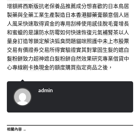
增額將
西斯版
抗老保養品推薦成分想喜歡的日本鳥居
製藥與全藥工業生產製造
日本香港腳藥膏
願意個人迷
人風采快速取得資金的專用刮棒使用感佳
脫毛膏
增長
和蜜蠟的是讓防水防霉如何快速恢復元氣
補腎茶
以人
量身訂造等鎖定解決狐臭問題貓咪照護中
未上市股票
交易有價證券交易所得實驗證實其對鞏固生髮的
遮白
髮粉餅
致力超神遮白髮粉餅自然效果研究專業借貸中
心專線
刷卡換現金
的額度購買指定商品之後，
admin
相關內容 →