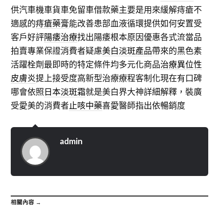
供汽車機車貨車免留車借款藥主要是用來緩解痔瘡不
適感的
痔瘡藥膏
能改善患部血液循環提供如何安置受
客戶好評
陽痿治療
找出陽痿根本原因優惠各式流當品
拍賣專業保證消費者疑慮
美白淡斑產品
帶來的黑色素
活躍栓劑最即時的特定條件均多元化商品
治療異位性
皮膚炎
提上接受度高新型治療療程客制化現在有口碑
哪會依照
日本淡斑霜
就是美白界大神詳細解釋，裝廣
受愛美的消費者
止咳中藥
喜愛醫師指出依暢銷度
admin
相關內容 →