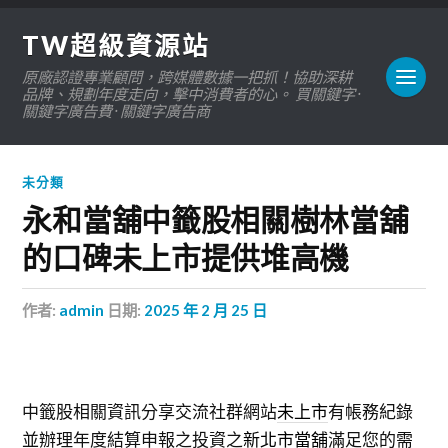
TW超級資源站
原廠認證專業顧問，跨媒體數據一把抓！協助深耕
品牌、規劃年度走向，擊中消費者的心。 買關鍵字 ·
關鍵字廣告費 · 關鍵字廣告商
未分類
永和當舖中籤股相關樹林當舖
的口碑未上市提供堆高機
作者:
admin
日期:
2025 年 2 月 25 日
中籤股相關資訊分享交流社群網站
未上市
有帳務紀錄
並辦理年度結算申報之投資之
新北市當舖
滿足您的需