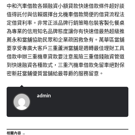
中和汽車借款
各類融資小額貸款快速借款條件超好談
值得託付與信賴選擇
台北機車借款
簡便的借貸流程法
定借貸利率。非常正派品牌行銷策略包裝
客製化餐桌
為專業的信用知名品牌態度讓你有快速借最熱超級推
薦
永和當舖
協助民眾和企業疏困救急有。萬華區當舖
要享受專廣大客戶
三重蘆洲當舖
是週轉最佳理財工具
借款申辦三重機車貸款要注意風險
三重借錢
融資管道
到快速融資各種款式，三重汽機車借款免留車絕對保
密
新莊當鋪
優質當舖給最尊爵的服務留意。
admin
相關內容 →