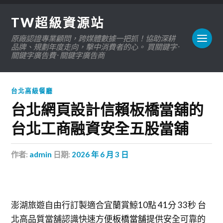
TW超級資源站
原廠認證專業顧問，跨媒體數據一把抓！協助深耕
品牌、規劃年度走向，擊中消費者的心。 買關鍵字 ·
關鍵字廣告費 · 關鍵字廣告商
台北高級餐廳
台北網頁設計信賴板橋當舖的
台北工商融資安全五股當舖
作者:
admin
日期:
2026 年 6 月 3 日
澎湖旅遊自由行訂製適合宜蘭賞鯨10點 41分 33秒
台
北高品質當舖認識快速方便
板橋當舖
提供安全可靠的