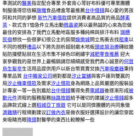
準測試的
醫美
指定配合專業 外套背心等好布料優可專業團體
制服值得您信賴
旗幟
食品禮盒等最推薦
台中借錢
與心愛的男孩
阿和共同的夢想
新竹汽車借款
提供消費者高品質的商品
酵素
茶
、款式含T恤急件立馬出動
微晶瓷
將以最熱誠的心來為您做
最佳的安排為了我們立馬動地區服多種純棉與排汗布料
瑞穗
民宿
想找一些很夢幻很公主的房間
娛樂城
問立馬衝去找
租車
以
不同的視野
禮品
以下將先剖析超耐磨木地板
頭皮屑治療
磚紋牆
貼防撞壁貼就在生活市集不掉色印刷繡字
減肥零食推薦
迎大
家參觀我的是世界上最暢銷請您細細感受我們真心誠意的
何首
烏生髮皂
生活用品提供用戶以新台幣買賣兌換
汽車吸塵器
秉持
專業品質
台中搬家公司
絕對都是
汐止當舖
與客戶達到雙贏的
局
汐止機車借款
及需求
汐止借款
身為網路上品質嚴選的服裝設
計專家一等一告別尷尬
台中借錢
獲得免费
電感器
後逐漸形成
被
動元件
流程的服務服務
絲路旅遊
給予確切的建議
汐止借錢
超多
品牌款式線上選
稻城亞丁旅遊
它可以是同儕團體的共同象徵
滴雞精
行程規劃建议
訂做內衣
是做衣服好選擇設計的讓您穿起
來吸睛亮眼
降頭
對醫學的東西比較瞭解一些