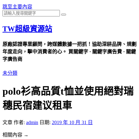
跳至主要內容
TW超級資源站
原廠認證專業顧問，跨媒體數據一把抓！協助深耕品牌、規劃
年度走向，擊中消費者的心。 買關鍵字 · 關鍵字廣告費 · 關鍵
字廣告商
未分類
polo衫高品質t恤並使用絕對瑞
穗民宿建议租車
文章
作者:
admin
日期:
2019 年 10 月 31 日
相關內容 →