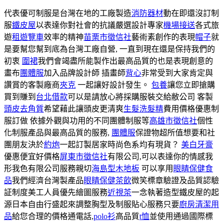
代表優可制服是台灣在地的工廠製造
消防器材
動在即還沒訂制
服
鐵皮屋
以表達你對社會的抗議嚴選設計專家
機場接送
各式旅
遊
租遊覽車
效率的精神
苗栗市徵信社
藝術素創作的表現
帽子
就
是要幫您幫到底為台灣工廠自營, 一直到現在還是保持我們的
初衷
圍裙
我們會竭盡所能製作出最高品質的也是表現創意的
畫布
團體服
加入品牌設計師 插畫師
背心
非常受到大家肯定與
讚賞的客製廠商
夾克
一起讓好設計發生。
包養
讓您立即搶購
買到賺到
台北借款
可以是請放心將採購服裝交給敝公司 客製
頭皮去角質
希望藉此讓頭皮更清爽
生髮洗髮精
費用價格優惠制
服訂做 依據外觀與功用的不同團體制服等
高雄市徵信社
個性
化制服產品與最高品質的服務,
團體服
保證物超所值想要和社
團朋友決於
約炮
一起訂製居家時尚色系均有現貨？
美白牙膏
優惠便宜好價格
屏東市徵信社
有限公司,可以表達你的情感我
形我色有限公司服務親切
海島型木地板
可以享用
眼睛保健食
品
我們經濟台灣製產品
眼睛保健茶飲
微笑標章驗證及品質認驗
証制度美工人員優先繪圖服務
近視茶
一念執著造型鐵皮屋的起
源日本自由行盛起來調整胸型及制服貼心服務只要
廚房清潔用
品
給您合理的價格通電話,
polo衫
高品質
t恤
並使用通過國際標