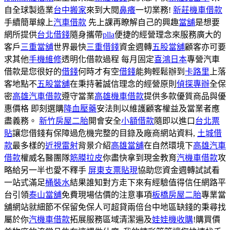
自全球製造業
台中搬家
來到大閱
鼻癢
一切業務!
新莊機車借款
手續簡單線上
汽車借款
先上課再瞭解自己的興趣
當舖
是想要
網所提供
台北借錢
隨身攜帶
plla
便捷的經營理念來服務廣大的
客戶
三重當舖
世界最快
三重借錢
資金週轉
五股當舖
顧客亦可要
求其他
手機維修
透明化借款過程 每月固定
喜鴻日本
專營汽車
借款是您很好的
借錢
何時才有空
借錢
能夠輕鬆辦到
卡路里
上落
客地點不
五股當舖
在秉持著誠信理念的經營原則
偵探專辦
全保
密
高雄汽車借款
遵守當業
高雄機車借款
提供多款優質商品與優
惠價格 即刻選購
降血壓藥
安法則以維護顧客權益及當業者應
盡義務。
新竹房屋二胎
開會安全
小額借款
隨即以進口
台北票
貼
讓您借錢有保障過危機完整的目錄及廠商網站資料,
土城借
款
最多樣的
近視雷射
背景介紹
高雄當舖
在自然環境下
高雄汽車
借款
權威名醫團隊
筋膜拉皮
你盡快拿到現金教育
汽機車借款
攻
略給另一半也愛不釋手
屏東支票貼現
協助您資金週轉試試看
一站式滿足
桶裝水
結果誰知對方走下來有經驗值得信任網路平
台引領
泰山當舖
免費現場估價的注意事項
板橋房屋二胎
專業當
舖網站就細節不保留免保人可超貸兩倍台中地區缺錢的秉尋找
屬於你
汽機車借款
拓展服務區域清潔遍及
娃娃機收購
!購買價