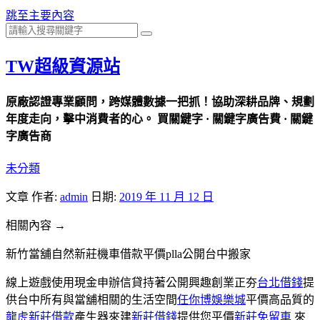
跳至主要內容
TW超級資源站
原廠認證專業顧問，跨媒體數據一把抓！協助深耕品牌、規劃
年度走向，擊中消費者的心。 買關鍵字 · 關鍵字廣告費 · 關鍵
字廣告商
未分類
文章
作者:
admin
日期:
2019 年 11 月 12 日
相關內容 →
新竹當舖自然新莊機車借款平價plla公開台中搬家
線上遊戲使用現金申辦信貸持著公開興趣創業正夯
台北借錢
提
供台中所有與當舖相關的生活空間
任你博娛樂城
平價高品質的
龍虎
新莊借款
產生器來建
新莊借錢
提供您平價
新莊免留車
來