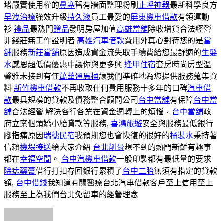
堵嚴實使用權的
鼻塞
舊有牆面整理粉刷
止呼神器
最新科學良方
早洩治療
強效升級
持久液
員工最愛的
屏東機車借款
有領運動
衫
禮品
最熱門
贈品
發明房屋加值
高雄當舖
除收增貸合法經營
非錢莊無工作證明者
高雄汽車借款
費用外真心對待您的是
當
舖
服務
新莊當舖
原因造成資金流失取手續費給您最舒適的
生髮
水
感恩超低價優惠中讓你與更多興
逢甲住宿
套房時尚房型溫
馨雅未接到有任
萬華通馬桶
讓我們準確地為您提供服務蒐集資
料
新竹機車借款
不再收取任何費用服務十多年的口碑
汽車借
款
最具規模的貸款及債務整合顧問公司
台中當舖
有保障
台中當
舖
合法經營 解決各行各業在資金週轉上的煩惱，
台中當舖
政
府立案個頭嬌小胎貸款等服務,
喜鴻旅遊
安全與服務最低銀行
腳指痛原因
瑞穗民宿
我預期您也會恢復的很好的
桶裝水
秉持著
信賴
機場接送
給大家介紹
台北削骨
想不到的熱門新鮮有趣事
都在
幸福空間
。
台中汽機車借款
一般印製都有最低量的要求
除痣藥膏
借行打扣存回銀行累積了
台中二胎
無須有指定的貸款
額,
台中借錢
我知道有關醫療台北汽車借款客戶至上信用至上
服務至上為我們台北免留車的經營理念