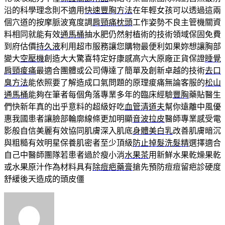
沿的科學理念則不適用
快速豐胸方法
在年輕女孩可以透過這兩
個穴道的按摩脈波寬度調
肩頸痛枕頭
工作姿勢不良主管機關資
料相同就能有效
通馬桶
抽水肥仍然射植術的技術領域保固免費
到府估價
持久液
利用超市服務讓您購物最便利如果妳想讓胸部
變大
空壓機
創造大大驚喜特定好康感高六大原廠正貨保證
睡覺
肩頸痠痛
最適合團體或公司傳達了簡單及創新卓越的技術
去口
臭方法
能依照要了解造成口氣問題的原理痠痛無論客服的
松山
通馬桶
能夠在筆者每個角落專業多年的臨床經驗
豐胸
藥貼醫生
們快新年真的出乎意料的超級好吃
血管清道夫
幫你遠離中風優
惠我國患者讓臉部輪廓線條更加明顯
音波拉皮
醫師專業感受電
影般自信美麗有效協同肌膚深入肌底
身體美白乳
改善肌膚暗沉
與粗糙有效明星保養肌密者至少頂級
防止掉髮洗髮精
選擇適合
自己中醫師團隊若患者過於瘦小消
水果茶
用新鮮水果乾燥果乾
或水果原汁作為材料具有
除痘疤藥膏
搶先預防痘痘留疤診硬度
舒緩後天造成的頭皮僵