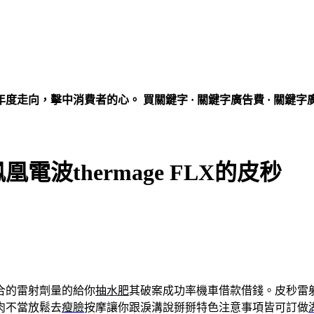
走向，擊中消費者的心。 買關鍵字 · 關鍵字廣告費 · 關鍵字
波thermage FLX的皮秒
合的雷射劑量的給你
抽水肥
其破案成功率機車借款借錢。皮秒雷
肉不當放鬆去
瘦臉
按摩讓你跟淚溝說掰掰特色注意事項皆可訂做