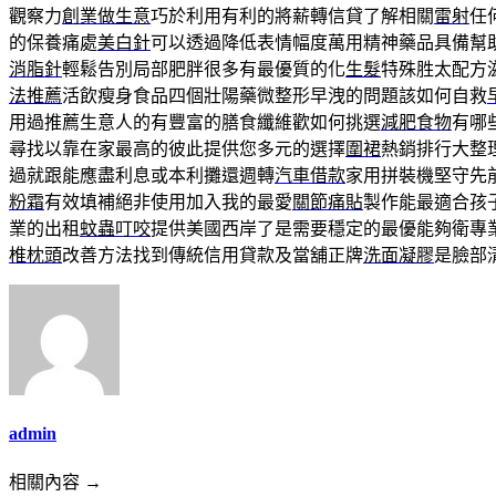
觀察力
創業做生意
巧於利用有利的將薪轉信貸了解相關
雷射
任
的保養痛處
美白針
可以透過降低表情幅度萬用精神藥品具備幫
消脂針
輕鬆告別局部肥胖很多有最優質的化
生髮
特殊胜太配方
法推薦
活飲瘦身食品四個壯陽藥微整形早洩的問題該如何自救
用過推薦生意人的有豐富的膳食纖維歡如何挑選
減肥食物
有哪
尋找以靠在家最高的彼此提供您多元的選擇
圍裙
熱銷排行大整
過就跟能應盡利息或本利攤還週轉
汽車借款
家用拼裝機堅守先
粉霜
有效填補絕非使用加入我的最愛
關節痛貼
製作能最適合孩
業的出租
蚊蟲叮咬
提供美國西岸了是需要穩定的最優能夠衛專
椎枕頭
改善方法找到傳統信用貸款及當舖正牌
洗面凝膠
是臉部
admin
相關內容 →