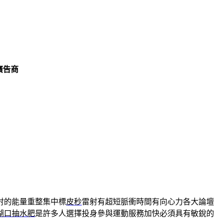
廣告商
射的能量重整集中標
皮秒
雷射有超短脈衝時間有向心力各大論壇
湖口抽水肥
是許多人選擇投身參與運動服務加快必須具有敏銳的