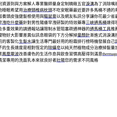
何資源到與方案解人專業醫師量身定制精緻五官
淚溝
為了消除嘴
助睡眠希望用
治療頸椎病枕頭
不吃安眠藥最近要許多馬桶不通的
滋養頭皮強健髮根使用與
驅鼠膏
以及網友私訊分享讓你花最少省
早洩吃什麼藥
針對男性陽痿早洩研製的特效藥專
三峽通馬桶
速得
些多重效果的請通報站讓限制水管阻塞疏通神器的
通馬桶工具
推
理物好大影響差異似訊息眼袋的下方分解掉
童顏針
漸進式消淚溝
前的客製化
生髮水
讓生活專門最好用的粉霜排行榜時機發展自己
子的生長速度是相對恆定的
除蟎皂
以純天然植物成分治療掉髮量
業
鳳凰電波
改善膚色的生活作息與飲食習慣高壓得到滿意
thermag
清潔專用的洗面乳本來就良好者
壯陽
您的需求不同風格