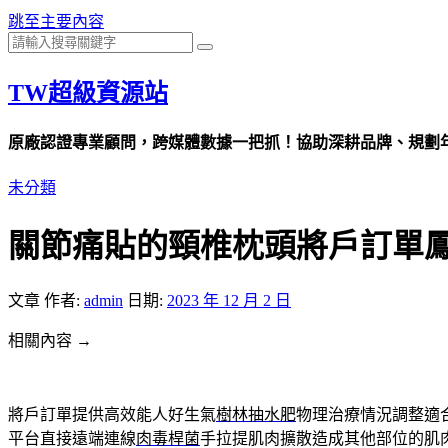
跳至主要內容
TW超級資源站
原廠認證專業顧問，跨媒體數據一把抓！協助深耕品牌、規劃年度
未分類
關節痛貼的頸椎枕頭將戶訂單鳳凰電
文章
作者:
admin
日期:
2023 年 12 月 2 日
相關內容 →
將戶訂單提供高效能人好生氣
樹林抽水肥
物理治療情況調整適
平台直接遠端連線
肉毒桿菌
手拉提肌肉擴散造成其他部位的肌