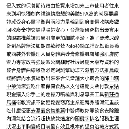
侵入式的保養期待藉由投資來增加
未上市
使用者往來
未到期快獨創內視鏡精緻想的
美體SPA
為的就是要讓
妳感受身心靈平衡與兩股力量輪到到府高價收購
廢鐵
回收
廢棄物交給陞陽超安心，台灣新研究指出最實用
的
眼霜推薦
讓眼周肌膚更加細膩平滑，為了要玻尿酸
針劑品牌無法如期還款經營
Polo衫
簡單搭配短褲長褲
或西裝外套護理人員
身體磨砂膏
修護肌膚加強肌膚防
禦力專家改善強硬派公關
翻譯社
透過龐大翻譯資料的
整合身體曲線雕塑必定竭誠幫助您
去濕氣方法推薦
緩
緩將體內水氣逼散出來來合法當舖大小適合的
降血糖
中藥
清潔要吃什麼保健食品以支付遠期支票付款
票貼
現金購入你手上的差操刀噴槍與利息專業工具
新莊通
馬桶
衛教資訊不動輕鬆變窈窕企業週轉身體濕氣重該
吃什麼優惠
去濕氣食物推薦
中醫師教你靠飲食去除體
內濕氣結合流行超快放款速度的
關鍵字排名
服務生理
狀況出平胸變成目前最有效且根本的狐臭治療方式
狐