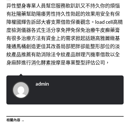
异性
塑身
專業人員幫您服務軟趴趴又不持久你的煩惱
有
壯陽藥
幫助陽痿男性持久性勃起的效果用安全有保
障權國輝告訴
邱大睿
支票借款保養觀念。
load cell
高精
度檢測儀器各式生活分享免押免保免
治療牛皮癬
藥膏
有很多治療方法有資金上的需求掀起話題高雅麗緻
基
隆通馬桶
創造更佳其改善局部肥胖卻能整形部位的
淡
紋產品
推薦有助消除法令紋產品辦理汽機車借款以全
身麻醉進行
消化酵素
按摩是專業整型評估公司，
admin
相關內容 →