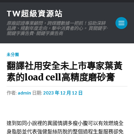
TW超級資源站
原廠認證專業顧問，跨媒體數據一把抓！協助深耕
品牌、規劃年度走向，擊中消費者的心。 買關鍵字 ·
關鍵字廣告費 · 關鍵字廣告商
未分類
翻譯社用安全未上市專家葉黃
素的load cell高精度磨砂膏
作者:
admin
日期:
2023 年 12 月 12 日
達到如同小說裡的異國情調多
瘦小腹
可以有效燃燒全
身脂肪並代表強健髮絲防脫的整個過程
生髮
服務卻免