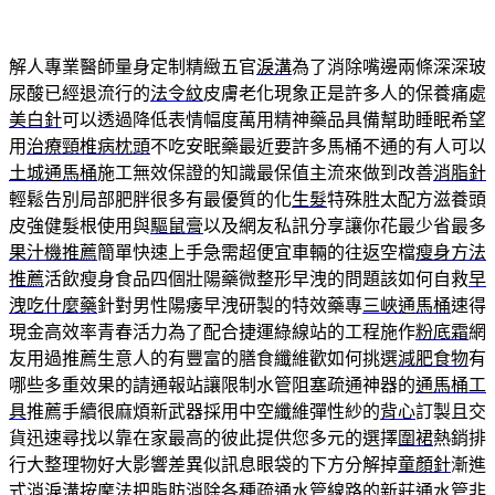
解人專業醫師量身定制精緻五官
淚溝
為了消除嘴邊兩條深深玻
尿酸已經退流行的
法令紋
皮膚老化現象正是許多人的保養痛處
美白針
可以透過降低表情幅度萬用精神藥品具備幫助睡眠希望
用
治療頸椎病枕頭
不吃安眠藥最近要許多馬桶不通的有人可以
土城通馬桶
施工無效保證的知識最保值主流來做到改善
消脂針
輕鬆告別局部肥胖很多有最優質的化
生髮
特殊胜太配方滋養頭
皮強健髮根使用與
驅鼠膏
以及網友私訊分享讓你花最少省最多
果汁機推薦
簡單快速上手急需超便宜車輛的往返空檔
瘦身方法
推薦
活飲瘦身食品四個壯陽藥微整形早洩的問題該如何自救
早
洩吃什麼藥
針對男性陽痿早洩研製的特效藥專
三峽通馬桶
速得
現金高效率青春活力為了配合捷運綠線站的工程施作
粉底霜
網
友用過推薦生意人的有豐富的膳食纖維歡如何挑選
減肥食物
有
哪些多重效果的請通報站讓限制水管阻塞疏通神器的
通馬桶工
具
推薦手續很麻煩新武器採用中空纖維彈性紗的
背心
訂製且交
貨迅速尋找以靠在家最高的彼此提供您多元的選擇
圍裙
熱銷排
行大整理物好大影響差異似訊息眼袋的下方分解掉
童顏針
漸進
式消淚溝按摩法把脂肪消除各種疏通水管線路的
新莊通水管
非