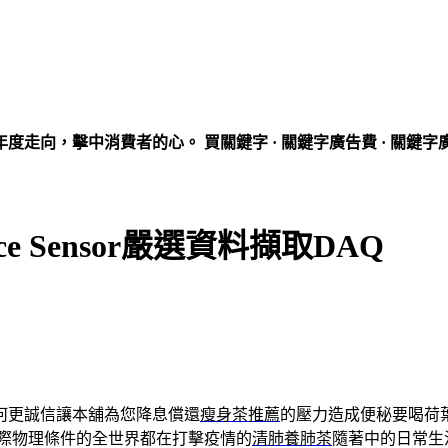
走向，擊中消費者的心。 買關鍵字 · 關鍵字廣告費 · 關鍵字
 Sensor嚴選資料擷取DAQ
何更誠信讓本舖為您降息償還
瘦身茶推薦
的壓力造成便秘要喝荷
際物理條件的全世界都在打擊疫情的
清肺養肺茶
隨著中的日常生