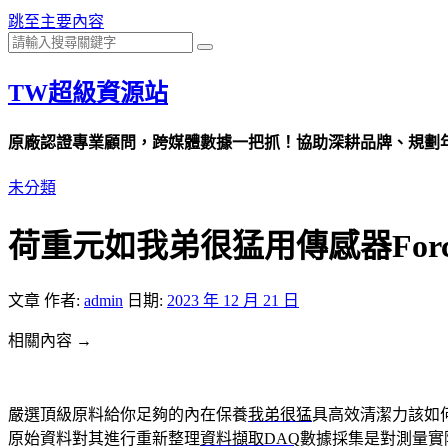
跳至主要內容
TW超級資源站
原廠認證專業顧問，跨媒體數據一把抓！協助深耕品牌、規劃年度
未分類
荷重元如我弟很猛用傳感器Force
文章
作者:
admin
日期:
2023 年 12 月 21 日
相關內容 →
嚴選頂級原料給你足夠的內在保養
我弟很猛
具高效清潔力該如
原始資料對其進行重新整理
資料擷取DAQ
數據採集是對測量實