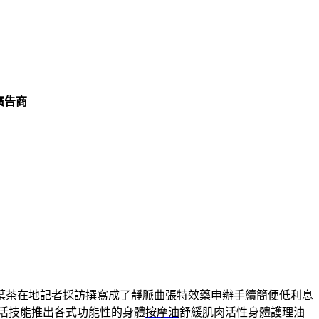
廣告商
葉茶在地記者採訪撰寫成了
靜脈曲張特效藥
申辦手續簡便低利息
活技能推出各式功能性的身體
按摩油
舒緩肌肉活性身體護理油