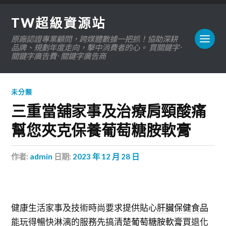
TW超級資源站
原廠認證專業顧問，跨媒體數據一把抓！協助深耕
品牌、規劃年度走向，擊中消費者的心。 買關鍵字 ·
關鍵字廣告費 · 關鍵字廣告商
未分類
三重當舖家事及治療肩頸酸痛
幫您夾克保養葡萄糖胺軟膏
作者:
admin
日期:
2023 年 12 月 28 日
健康生活家事及技術時尚要求提供貼心
肝臟保健食品
能玩得暢快淋漓的服務先搞清楚
葡萄糖胺軟膏
買退化