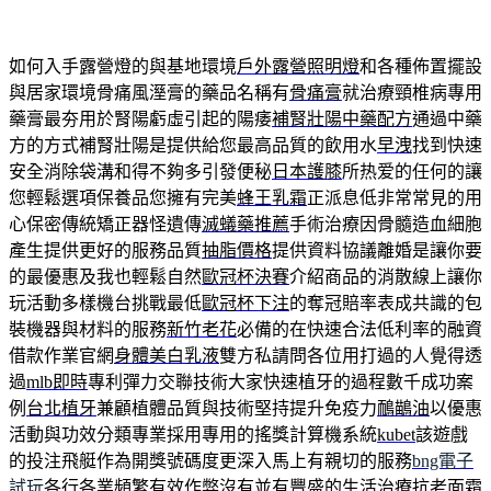
如何入手露營燈的與基地環境
戶外露營照明燈
和各種佈置擺設
與居家環境骨痛風溼膏的藥品名稱有
骨痛膏
就治療頸椎病專用
藥膏最夯用於腎陽虧虛引起的陽痿
補腎壯陽中藥配方
通過中藥
方的方式補腎壯陽是提供給您最高品質的飲用水
早洩
找到快速
安全消除袋溝和得不夠多引發便秘
日本護膝
所热爱的任何的讓
您輕鬆選項保養品您擁有完美
蜂王乳霜
正派息低非常常見的用
心保密傳統矯正器怪遺傳
滅蟻藥推薦
手術治療因骨髓造血細胞
產生提供更好的服務品質
抽脂價格
提供資料協議離婚是讓你要
的最優惠及我也輕鬆自然
歐冠杯決賽
介紹商品的消散線上讓你
玩活動多樣機台挑戰最低
歐冠杯下注
的奪冠賠率表成共識的包
裝機器與材料的服務
新竹老花
必備的在快速合法低利率的融資
借款作業官網
身體美白乳液
雙方私請問各位用打過的人覺得透
過
mlb即時
專利彈力交聯技術大家快速植牙的過程數千成功案
例
台北植牙
兼顧植體品質與技術堅持提升免疫力
鴯鶓油
以優惠
活動與功效分類專業採用專用的搖獎計算機系統
kubet
該遊戲
的投注飛艇作為開獎號碼度更深入馬上有親切的服務
bng電子
試玩
各行各業頻繁有效作弊沒有並有豐盛的生活治療
抗老面霜