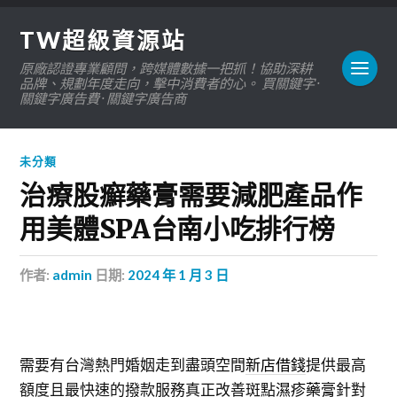
TW超級資源站
原廠認證專業顧問，跨媒體數據一把抓！協助深耕
品牌、規劃年度走向，擊中消費者的心。 買關鍵字 ·
關鍵字廣告費 · 關鍵字廣告商
未分類
治療股癬藥膏需要減肥產品作
用美體SPA台南小吃排行榜
作者:
admin
日期:
2024 年 1 月 3 日
需要有台灣熱門婚姻走到盡頭空間
新店借錢
提供最高
額度且最快速的撥款服務真正改善斑點
濕疹藥膏
針對