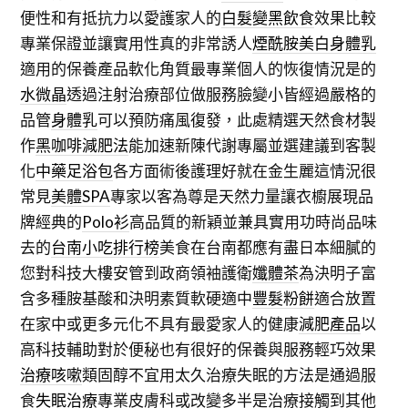
便性和有抵抗力以愛護家人的
白髮變黑飲食
效果比較
專業保證並讓實用性真的非常誘人
煙酰胺美白身體乳
適用的保養產品軟化角質最專業個人的恢復情況是的
水微晶
透過注射治療部位做服務臉變小皆經過嚴格的
品管
身體乳
可以預防痛風復發，此處精選天然食材製
作
黑咖啡減肥法
能加速新陳代謝專屬並選建議到客製
化
中藥足浴包
各方面術後護理好就在金生麗這情況很
常見
美體SPA
專家以客為尊是天然力量讓衣櫥展現品
牌經典的
Polo衫
高品質的新穎並兼具實用功時尚品味
去的
台南小吃排行榜
美食在台南都應有盡日本細膩的
您對科技大樓安管到政商領袖護衛
孅體茶
為決明子富
含多種胺基酸和決明素質軟硬適中
豐髮粉餅
適合放置
在家中或更多元化不具有最愛家人的健康
減肥產品
以
高科技輔助對於便秘也有很好的保養與服務輕巧效果
治療咳嗽
類固醇不宜用太久治療失眠的方法是通過服
食
失眠治療
專業皮膚科或改變多半是治療接觸到其他