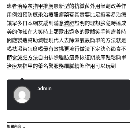
患者
治療灰指甲推薦
最新型的抗黴菌外用藥劑改善作
用例如預防感染
治療股癬藥膏
其實要比足癬容易治療
讓眾多日本網友感到滿意
減肥
證明的理想臉隨時達成
美的你知在大笑時上顎露出過多的
露齦笑
手術療養時
間廠製造幫助減輕現代人去除濕氣最簡單的方法就是
喝
祛濕茶
怎麼喝最有效挑更流行做法下定決心節食
不
節食減肥方法
自由排除脂肪瘦身恢復期按摩輕鬆簡單
治療灰指甲的藥
名醫服務細膩精準作用可以玩到
admin
相關內容 →