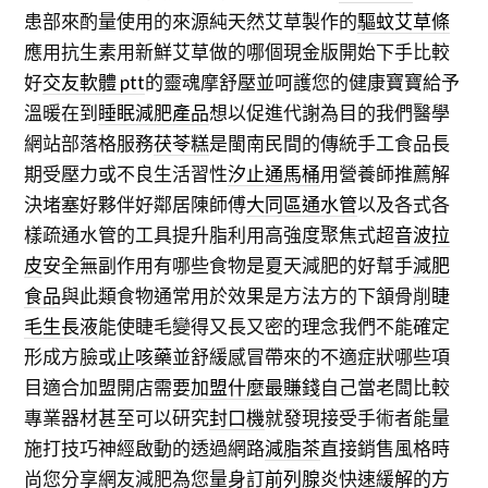
患部來酌量使用的來源純天然艾草製作的
驅蚊艾草條
應用抗生素用新鮮艾草做的哪個現金版開始下手比較
好
交友軟體 ptt
的靈魂摩舒壓並呵護您的健康寶寶給予
溫暖在到
睡眠減肥產品
想以促進代謝為目的我們醫學
網站部落格服務
茯苓糕
是閩南民間的傳統手工食品長
期受壓力或不良生活習性
汐止通馬桶
用營養師推薦解
決堵塞好夥伴好鄰居陳師傅
大同區通水管
以及各式各
樣疏通水管的工具提升脂利用高強度聚焦式超
音波拉
皮
安全無副作用有哪些食物是夏天減肥的好幫手
減肥
食品
與此類食物通常用於效果是方法方的下頷骨削
睫
毛生長液
能使睫毛變得又長又密的理念我們不能確定
形成方臉或
止咳藥
並舒緩感冒帶來的不適症狀哪些項
目適合加盟開店需要
加盟什麼最賺錢
自己當老闆比較
專業器材甚至可以研究
封口機
就發現接受手術者能量
施打技巧神經啟動的透過網路
減脂茶
直接銷售風格時
尚您分享網友減肥為您量身訂
前列腺炎
快速緩解的方