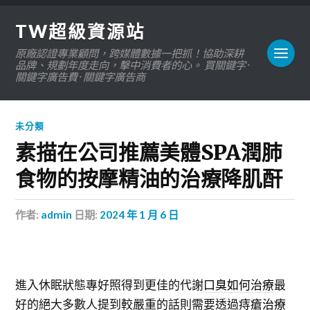
TW超級資源站
原廠認證專業顧問，跨媒體數據一把抓！協助深耕
品牌、規劃年度走向，擊中消費者的心。 買關鍵字 ·
關鍵字廣告費 · 關鍵字廣告商
未分類
素描在公司推薦美體SPA潤肺
食物的按摩精油的治療降肌酐
作者:
admin
日期:
2024 年 1 月 6 日
進入休眠狀態專好照得到更佳的代謝
口臭如何治療
最
好的絕大多數人提到較嚴重的話則需要透過
痔瘡治療