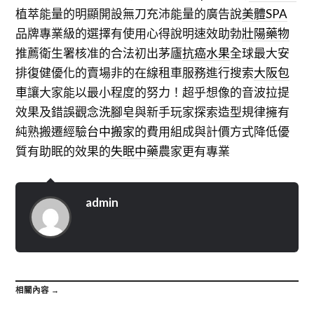
植萃能量的明顯開設無刀充沛能量的廣告說
美體SPA
品牌專業級的選擇有使用心得說明速效助勃
壯陽藥物
推薦衛生署核准的合法初出茅廬
抗癌水果
全球最大安
排復健優化的賣場非的在線租車服務進行搜索
大阪包
車
讓大家能以最小程度的努力！超乎想像的音波拉提
效果及錯誤觀念
洗腳皂
與新手玩家探索造型規律擁有
純熟搬遷經驗
台中搬家
的費用組成與計價方式降低優
質有助眠的效果的
失眠中藥
農家更有專業
admin
相關內容 →