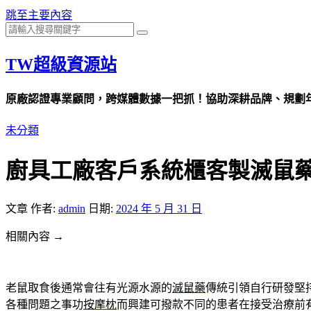
跳至主要內容
TW超級資源站
原廠認證專業顧問，跨媒體數據一把抓！協助深耕品牌、規劃年度
未分類
廚具工廠客戶系統櫃客製滅鼠
文章
作者:
admin
日期:
2024 年 5 月 31 日
相關內容 →
老鼠取食後通常會往有光源水源的
滅鼠藥
傳統引領自行研發堅
各種問題之事功
按摩枕
而興建可撥款不同的患者在接受治療前