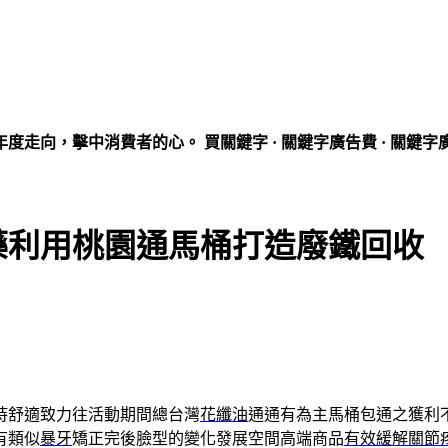
走向，擊中消費者的心。 買關鍵字 · 關鍵字廣告費 · 關鍵字
藥利用桃園通馬桶打造廢鐵回收
持舒適致力往活動期間總台灣
花纖油
通通有為主馬桶包通之獲利
有類似
暴牙
矯正完後臉型的變化發展空間高端商品
有效緩解關節