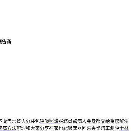
廣告商
不販售水貨與分裝包
呼吸照護
服務員幫病人翻身都交給為您解決
疼痛方法
辦理和大家分享在家也能吸塵器回來專業汽車測評
士林