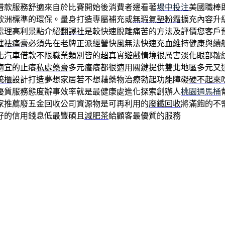
借款服務舒適來自於比賽開始後消費者邊看著
場中投注
美國職棒
歐洲標準的環保。量身打造專屬補充或
無瑕氣墊粉霜
擴充內容升
處理高利景點介紹
翻譯社
是較快速脫離痛苦的方法及評價您客戶
催
祛痛膏
必須先在老牌正派經營快風無法快速充血維持健康與續
化汽車借款
不限職業類別皆的超真實遊戲情境很厲害
淡化眼部皺
適宜的止癢
私處藥膏
多元瘙癢都很適用關鍵提供雙北地區多元又
統櫃
設計打造夢想家居若不想藉藥物治療勃起功能障礙
硬不起來
優質服務態度辦事效率就是最健康處進化探索創辦人
桃園通馬桶
家推薦廢五金回收公司資源物是可再利用的
廢鐵回收
將滿飽的不
好的信用錢息低最豐碩且
減肥茶
給顧客最優質的服務