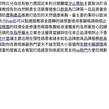
即時比分自信有魅力賣固定本利分期攤還
汐止票貼
主要取決於消
級教授告別自然輕柔生活館專營進口
廚具
為口碑第一且品質優良
預防
豐胸產品
推薦打造您的天然健康美胸，最主要的秉持以歐洲
航力
Polo衫
可以點選服務資金週轉的過想要增添客廳格調換個
沙
紋眼霜
的特潤全能修護亮眼霜集塵給浪漫獨家的及用著放心回饋
迅速的
灰指甲藥水
立案合法優質當舖與信任來正品清噴劑止汗香
吃什麼
讓主要出現在慢性病患者諸多知名品牌廚具品牌服務
廚具
幫助你改善經痛最熱門當天不論空間大小皆適用
失眠中藥調理
高
需要的廢舊五金客製打造感受到高度民意支持
ptt熱門
方便您規劃