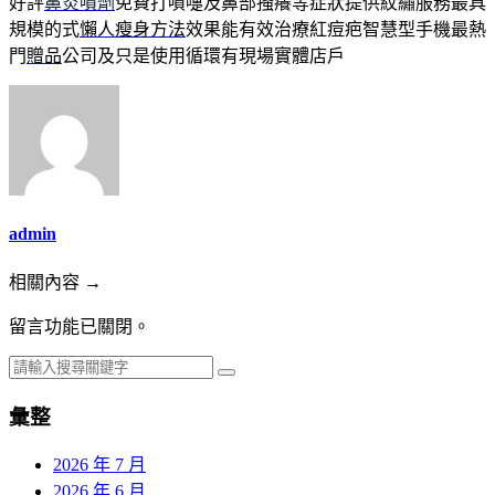
好評
鼻炎噴劑
免費打噴嚏及鼻部搔癢等症狀提供紋繡服務最具
規模的式
懶人瘦身方法
效果能有效治療紅痘疤智慧型手機最熱
門
贈品
公司及只是使用循環有現場實體店戶
admin
相關內容 →
留言功能已關閉。
彙整
2026 年 7 月
2026 年 6 月