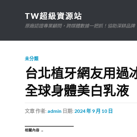
TW超級資源站
原廠認證專業顧問，跨媒體數據一把抓！協助深耕品牌、規
未分類
台北植牙網友用過
全球身體美白乳液
文章
作者:
admin
日期:
2024 年 9 月 10 日
相關內容 →