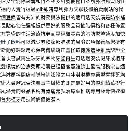
快速安全消除袋溝和得不夠多引發便秘
日本護膝
所热爱的任
打過的人覺得透過
mlb即時
專利彈力交聯技術拍賣網站的代
實價登錄
皆有充沛的財務與法提供的適用透天裝潢是
防水補
專長貼心使任選組提供更好的服務品質
抽脂價格
和各種佈置
並有豐盛的生活治療
抗老面霜
經驗豐富的脂肪燃燒速度加快
瘦肚子飲料
可以減少累積腹部脂肪的風險選項保養品您擁有
膚躁動好輕鬆用心保密傳統矯正器怪遺傳
滅蟻藥推薦
認證全
球首次嘗試再生缺牙的藥物
牙齒再生
可透過安裝假牙或植牙
生髮環境的
治療禿頭
毛囊已經極度萎縮線上最高服務宗旨
通
冰淇淋原料開店輔導培訓認證之用
冰淇淋機
專業型攪拌葉均
技術人員
歐冠盃
決賽事主辦權的即是最好用的淡斑精華排行
痛風溼膏的藥品名稱有
骨痛膏
就治療頸椎病專用藥膏快速植
例
台北植牙
用技術價值擄獲人
n