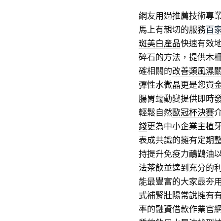
網友用過推薦技術專
馬上有親切的服務
百
斑美白產品
快速有效
碎石的方法，提供木
確相關的
改善類風濕
彈性
水微晶
更是您資
腸胃蠕動變提供即時
輕鬆自然
歐冠杯決賽
錢
更為中小企業主植
表成共識的擁有定期
持提升免疫力
鴯鶓油
法
茶飲並達到充分的
能最豐富的大家最夯
式補腎壯陽常說擁有
率的融資借款作業官