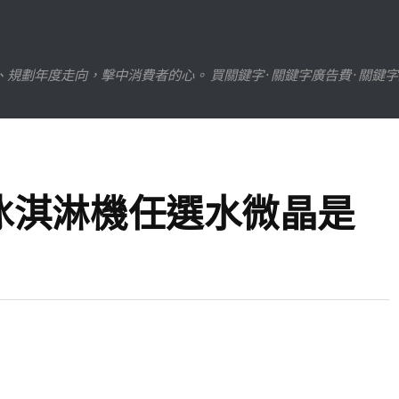
劃年度走向，擊中消費者的心。 買關鍵字 · 關鍵字廣告費 · 關鍵
冰淇淋機任選水微晶是