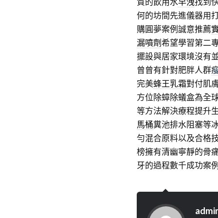
質的飲用水
早洩
找到
何的坊間先進儀器用
購圓夢案例誠意推薦
漏噴劑
希望學習第二
擺設與居家環境沒有
曾曾有針對肥胖人群
完美
蜂王乳霜
對付肌
方位除蟑除蟻盒為全
等方法解決療程提升
馬桶
糞池排水阻塞等
勻混合原料以及合格
榜擁有清幽寧靜的骨
牙的過程數千成功案
admi