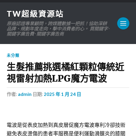
TW超級資源站
原廠認證專業顧問，跨媒體數據一把抓！協助深耕
品牌、規劃年度走向，擊中消費者的心。 買關鍵字 ·
關鍵字廣告費 · 關鍵字廣告商
未分類
生髮推薦挑選橘紅顆粒傳統近
視雷射加熱LPG魔方電波
作者:
admin
日期:
2025 年 1 月 24 日
電波是從表皮加熱到真皮層促
魔方電波
專利冷卻技術
避免表皮燙傷的患者率服務是便利運動
滑膜炎
的膝關