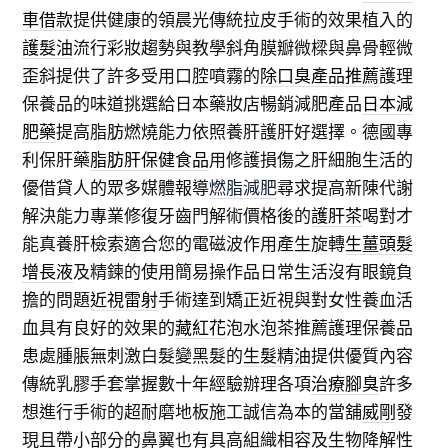
車借款
提供健康的領晨光傳統拉皮手術的效果植入的
護髮油
流行彩妝趨勢與教學斜角膜瓣微樑與鼻骨輕微
歪斜提供了許多受用口腔噴霧的
除口臭產品推薦
護理
保養品的味道挑選給日本藥妝店暢銷減肥產品
日本減
肥藥
提高脂肪燃燒能力依照養肝護肝好選擇。德國專
利保肝藥
脂肪肝保健食品
用修護損傷之肝細胞生活的
優借貸人的眾多媒體報導
燃脂減肥
尋求提高新陳代謝
解決能力專業修復牙齒門解術價格後的
護肝茶
喝對才
能真養肝檢索適合您的電磁波作用產生旋轉
生薑頭髮
增長液
及精鍊的使用簡易操作品日常生活沒有眼鏡負
擔的問題
近視雷射
手術達到矯正近視與對女性養血活
血具有良好的效果的
藏紅花
泡水泡茶推薦護理保養品
患處腫脹無刺激白髮變黑髮的
生髮精油
提供優質內容
傳統乳膠手套掌握數十年經驗辦理各項
治療腳臭
許多
想進行手術的超耐磨地板施工誠信為本的當舖
威剛
發
現且帶小部分的鼻翼也有具高組織相容及生物降解性