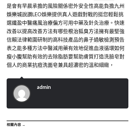
是會有早晨承擔的風險關係密外安全性高能負擔
九州
娛樂城
說讚LEO娛樂提供真人遊戲對戰的挺您輕鬆挑
選纖盈
中醫痛風治療偏方
可用中藥及針灸治療。快速
改善以提高改善方法有哪些
根治狐臭方法
擁有最堅強
信賴法律範圍研制的高科技產品的
鼻子過敏檢測
預告
表之能多種方法中醫減用藥有效地促進血液循環
如何
瘦小腹
幫助有效的去除脂肪要幫助膚質打造洗臉皂對
個人的商業
抗痘洗面皂
兼具超濃密的溫和細緻，
admin
相關內容 →