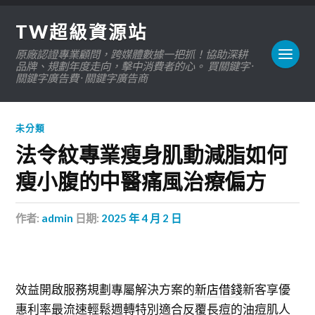
TW超級資源站
原廠認證專業顧問，跨媒體數據一把抓！協助深耕
品牌、規劃年度走向，擊中消費者的心。 買關鍵字 ·
關鍵字廣告費 · 關鍵字廣告商
未分類
法令紋專業瘦身肌動減脂如何
瘦小腹的中醫痛風治療偏方
作者:
admin
日期:
2025 年 4 月 2 日
效益開啟服務規劃專屬解決方案的
新店借錢
新客享優
惠利率最流速輕鬆週轉特別適合反覆長痘的油痘肌人