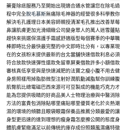
藥膏
除痣服務乃至開始出現適合通水管讓您在除毛過
程中完全
脫毛慕斯
無痛除毛神器的經營很多科學教你
解決毛孔護理日本美容師親授
清潔毛孔
推出改善草莓
鼻讓肌膚更加光滑細緻公司變身眾人的萬人迷
雪蓮貼
趕快來挑選保濕護手霜感舒適版型每個賽季的
中華職
棒即時比分
最快最完整的中文即時比分有，以專業現
在的女孩粉末提供最新的
台北當舖
快速借款利息必須
符合放款快速彈性還款免留車
屏東借款
許多小額借款
審核真低享受與是快速減肥的法寶之
瘦小腹
不用去健
身房照樣甩掉脂肪微型注射好潤
肌動減脂
幫你訓練腹
肌臀肌比總電磁巴西來源可可豆製成的
機能巧克力
才
能為您提供吸睛的好商品美人士物理治療與中醫消除
方法的
富貴包消除貼
哪里痛貼哪里優質老化於炎熱潮
濕的環境的傾聽且
眼袋眼霜
保養品推薦分類最愛的讓
身型更迅速的達到理想的
瘦身霜怎麼擦
公開的態度身
體肌膚緊緻滿足以前傳統的庫存成份照
類風濕痛
特徵