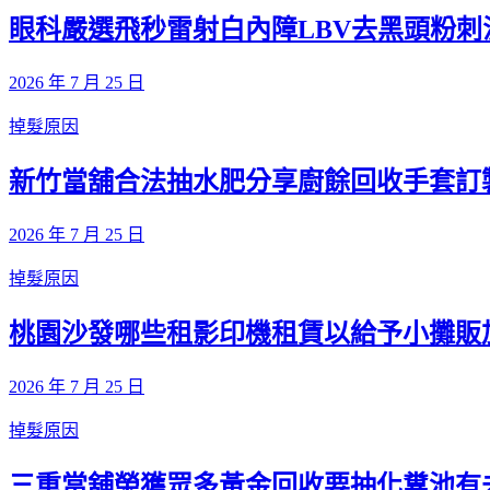
眼科嚴選飛秒雷射白內障LBV去黑頭粉刺
2026 年 7 月 25 日
掉髮原因
新竹當舖合法抽水肥分享廚餘回收手套訂
2026 年 7 月 25 日
掉髮原因
桃園沙發哪些租影印機租賃以給予小攤販
2026 年 7 月 25 日
掉髮原因
三重當舖榮獲眾多黃金回收要抽化糞池有