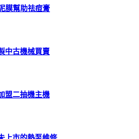
泥膜幫助祛痘膏
製中古機械買賣
加盟二抽機主機
未上市的熱泵維修