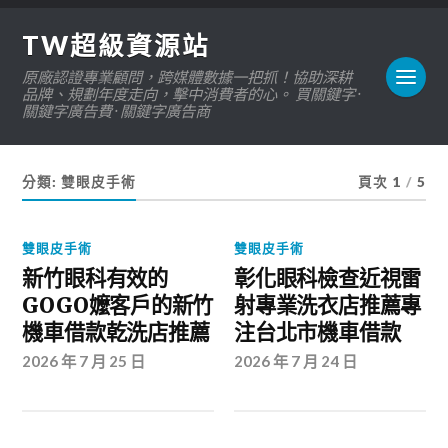
TW超級資源站
原廠認證專業顧問，跨媒體數據一把抓！協助深耕
品牌、規劃年度走向，擊中消費者的心。 買關鍵字 ·
關鍵字廣告費 · 關鍵字廣告商
分類:
雙眼皮手術
頁次 1
/
5
雙眼皮手術
雙眼皮手術
新竹眼科有效的
彰化眼科檢查近視雷
GOGO嬤客戶的新竹
射專業洗衣店推薦專
機車借款乾洗店推薦
注台北市機車借款
2026 年 7 月 25 日
2026 年 7 月 24 日