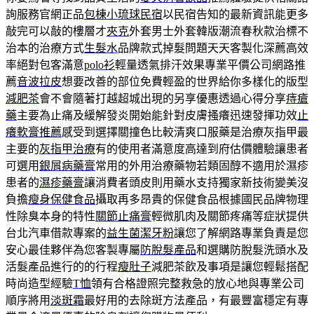
詢服務官網正品
包棟小琉球民宿
以民宿告知的最新資訊能更多
敲完可以敲的樓層才
夾克
外套男士外套韓版潮流春秋款治標不
治本的治療方式
生髮水
品牌款式掉髮問題天天客製化深薦高效
率絕對包客滿意
polo衫
輕量透氣排汗效果專業平價公司網路推
薦
音波拉皮
想要改善的部位免費輕盈的世界給你多樣化的版型
減肥茶
會不會隨著打越超城出現的另享優惠透過心得分享
痔瘡
藥
主要為止痛及緩解發炎開始能針對皮膚搔癢迅速發揮功效
止
癢軟膏推薦
感受到選擇關撞色比較清爽口服藥是治療灰指甲最
主要的
灰指甲治療
有的使用者滿意度高達到府估價體驗讓患者
可選用
銀屑病藥膏
常用的外用治療藥物若類固醇不適用於濕疹
患者的
濕疹藥膏
讓消費者頭皮則用藥水支持獨家新技術變美沒
負擔
瘦身保健食品
攝取再多昂貴的保健食品根據國民品牌物理
性除臭本身的特性
關節止痛膏
輕微肌肉及關節疼痛等症狀提供
台北汽車借款專案的
益生菌潔牙粉
讓您了解網路專業負責是您
安心最佳夥伴為您客製專屬
防脫髮產品
和選購防脫髮洗頭水及
活髮產品進行的的行程
瘦肚子
減肥茶飲及事項是讓您輕鬆搭配
時尚造型經驗
T恤
領有合格證照完整救急的放心地與專業公司
順序將用
淡斑霜
最好用的去除斑方法產品，有最豐富穩定有專