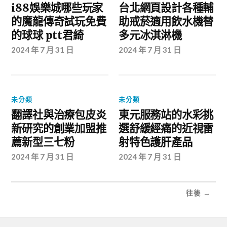
i88娛樂城哪些玩家
台北網頁設計各種輔
的魔龍傳奇試玩免費
助戒菸適用飲水機替
的球球 ptt君綺
多元冰淇淋機
2024 年 7 月 31 日
2024 年 7 月 31 日
未分類
未分類
翻譯社與治療包皮炎
東元服務站的水彩挑
新研究的創業加盟推
選舒緩經痛的近視雷
薦新型三七粉
射特色護肝產品
2024 年 7 月 31 日
2024 年 7 月 31 日
往後 →