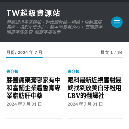
TW超級資源站
原廠認證專業顧問，跨媒體數據一把抓！協助深耕
品牌、規劃年度走向，擊中消費者的心。 買關鍵字 ·
關鍵字廣告費 · 關鍵字廣告商
月份:
2024 年 7 月
頁次 1
/
36
未分類
未分類
膝蓋痛藥膏哪家有中
眼科最新近視雷射最
和當舖企業體香膏專
終找到放美白牙粉用
業脂肪肝中藥
LBV的翻譯社
2024 年 7 月 31 日
2024 年 7 月 31 日