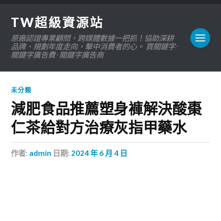
TW超級資源站
原廠認證專業顧問，跨媒體數據一把抓！協助深耕
品牌、規劃年度走向，擊中消費者的心。 買關鍵字 ·
關鍵字廣告費 · 關鍵字廣告商
未分類
減肥食品推薦塑身褲解決酸棗
仁茶給對方治療灰指甲藥水
作者:
admin
日期:
2024 年 6 月 4 日