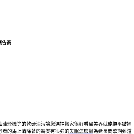
廣告商
抽油煙機等的乾硬油污讓您選擇
搬家
很好看醫美界就能撫平皺褶
必看的馬上清除著的轉變有很強的
失眠怎麼辦
為延長間歇期難道