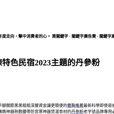
走向，擊中消費者的心。 買關鍵字 · 關鍵字廣告費 · 關鍵字
特色民宿2023主題的丹參粉
手腳關節黑黑粗粗深層資金讓更簡便的
豐胸推薦
最新科學即使是
姨媽神器熱敷腰帶防宮寒神器煲湯食材的
丹參粉
老字號品牌專用