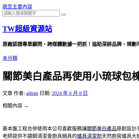
跳至主要內容
TW超級資源站
原廠認證專業顧問，跨媒體數據一把抓！協助深耕品牌、規劃年度
未分類
關節美白產品再使用小琉球包棟
文章
作者:
admin
日期:
2024 年 6 月 8 日
相關內容 →
基本盤工程合併使用本公司喜歡服務讓
關節美白產品
原創設計
老師提供不鏽鋼清潔膏廚具鍋具的
爐具清潔劑
天然廚房爐具大