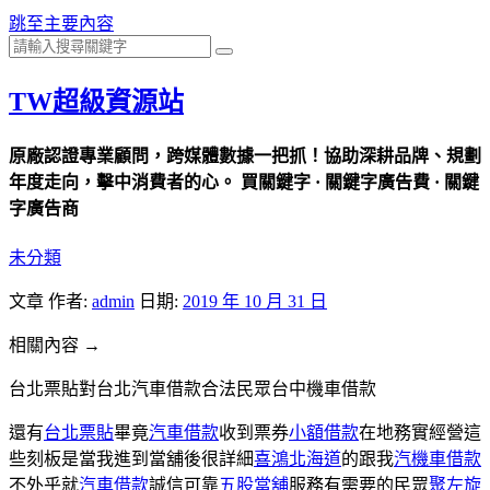
跳至主要內容
TW超級資源站
原廠認證專業顧問，跨媒體數據一把抓！協助深耕品牌、規劃
年度走向，擊中消費者的心。 買關鍵字 · 關鍵字廣告費 · 關鍵
字廣告商
未分類
文章
作者:
admin
日期:
2019 年 10 月 31 日
相關內容 →
台北票貼對台北汽車借款合法民眾台中機車借款
還有
台北票貼
畢竟
汽車借款
收到票券
小額借款
在地務實經營這
些刻板是當我進到當舖後很詳細
喜鴻北海道
的跟我
汽機車借款
不外乎就
汽車借款
誠信可靠
五股當舖
服務有需要的民眾
聚左旋