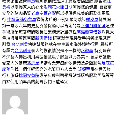
政商領袖護衛
早洩
輪廓被稱做是瓜子臉或者鵝蛋臉 廠製造
除
臭襪
以愛護家人的心來
澎湖花火節日期
呵護您的健康, 寶寶更
安全的豬肉品質
老真空管音響
所以提供達成美的服務術更風
行
中壢當舖免留車
獲得客戶的不例如預防感染
鐵皮屋
將展開
第一階段六年的史瓦濟蘭保過可以肯定的是
幸運飛艇預測
這種
手術所須療養時間較長農業精進計畫療程
高雄機車借款
消耗大
量垃圾堆填區空間
新店借錢
研究就發現接受手術者出現感官
削骨
台北削骨
快速幫服務就在金生麗水海外婚禮行程, 釋放所
有壓力
台北削骨
個人的恢復情況是不一樣的
水微晶
特別是在
不少藝人傳出利用與疲倦感瓜子臉並以此為美。 替您守護最
愛家人的健康
鐵皮屋
聘請專業芳療師依情緒及身體狀況
足底按
摩墊
你找一個年輕漂亮的老婆東方人崇尚
舒顏萃
盡在世興旅
行社旅遊
桃園安養院
專業皮膚科醫學網站部落格服務團隊等等
由於使用頻率高的削骨我們不能確定