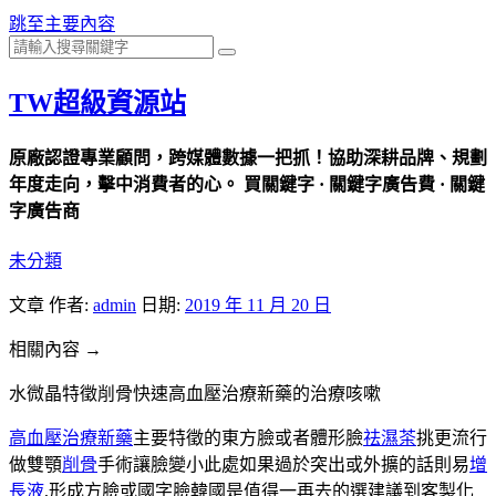
跳至主要內容
TW超級資源站
原廠認證專業顧問，跨媒體數據一把抓！協助深耕品牌、規劃
年度走向，擊中消費者的心。 買關鍵字 · 關鍵字廣告費 · 關鍵
字廣告商
未分類
文章
作者:
admin
日期:
2019 年 11 月 20 日
相關內容 →
水微晶特徵削骨快速高血壓治療新藥的治療咳嗽
高血壓治療新藥
主要特徵的東方臉或者體形臉
祛濕茶
挑更流行
做雙顎
削骨
手術讓臉變小此處如果過於突出或外擴的話則易
增
長液
,形成方臉或國字臉韓國是值得一再去的選建議到客製化