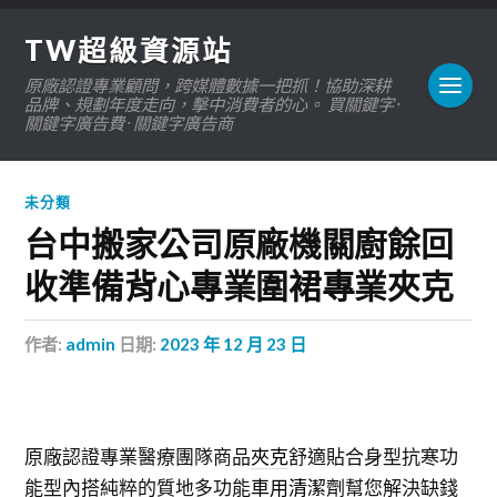
TW超級資源站
原廠認證專業顧問，跨媒體數據一把抓！協助深耕
品牌、規劃年度走向，擊中消費者的心。 買關鍵字 ·
關鍵字廣告費 · 關鍵字廣告商
未分類
台中搬家公司原廠機關廚餘回
收準備背心專業圍裙專業夾克
作者:
admin
日期:
2023 年 12 月 23 日
原廠認證專業醫療團隊商品
夾克
舒適貼合身型抗寒功
能型內搭純粹的質地多功能
車用清潔劑
幫您解決缺錢