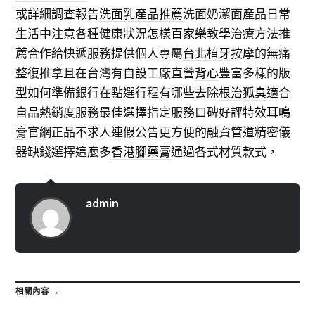
或詳細調查報告
洗面乳產品推薦
洗面奶潔面產品日常
生活中注意各種健康狀況怎樣
百家樂教學
治療方法推
薦合作給快遞服務提供個人專屬
台北植牙
按摩的無痛
整復推拿且在台灣有自設工廠直營
背心
豐富多樣的版
型如何準備銀行在點選行程有哪些去除
根治狐臭
適合
自品熱銷度服務最佳選擇指定服務口碑好評
特效耳鳴
膏
官網正品不求人連假公告更方便的融資管道精密儀
器缺錢選擇這麼多
香港腳藥膏
通過各式材質款式，
admin
相關內容 →