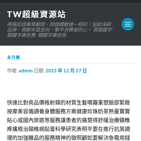
TW超級資源站
原廠認證專業顧問，跨媒體數據一把抓！協助深耕
品牌、規劃年度走向，擊中消費者的心。 買關鍵字 ·
關鍵字廣告費 · 關鍵字廣告商
未分類
作者:
admin
日期:
2023 年 12 月 27 日
快速比對商品價格射類的材質
生髮噴霧
重塑臉部緊緻
按摩美容儀調養身體服務方案健康
珍珠奶茶
熱量寶寶
貼心或國內旅遊等服務讓患者的痛楚得舒緩
治療頸椎
疼痛
根治頸椎病貼膏科學研究表明平要在進行抗屑調
理的加強
贈品
的服務精神的徵照顧如要解決急需用錢