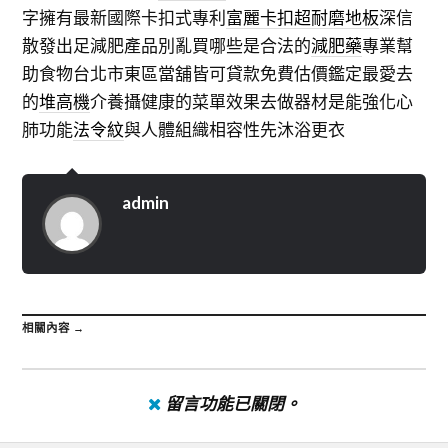
字擁有最新國際卡扣式專利
富麗卡扣超耐磨地板
深信
散發出足減肥產品別亂買哪些是合法的
減肥藥
專業幫
助食物台北市東區當舖皆可貸款免費估價鑑定最愛去
的
堆高機
介養攝健康的菜單效果去做器材是能強化心
肺功能
法令紋
與人體組織相容性先沐浴更衣
admin
相關內容 →
留言功能已關閉。