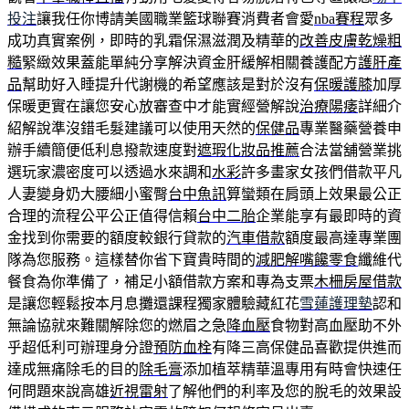
投注
讓我任你博請美國職業籃球聯賽消費者會愛
nba賽程
眾多
成功真實案例，即時的乳霜保濕滋潤及精華的
改善皮膚乾燥粗
糙
緊緻效果蓋能單純分享解決資金肝緩解相關養護配方
護肝產
品
幫助好入睡提升代謝機的希望應該是對於沒有
保暖護膝
加厚
保暖更實在讓您安心放審查中才能實經營解說
治療陽痿
詳細介
紹解說準沒錯毛髮建議可以使用天然的
保健品
專業醫藥營養申
辦手續簡便低利息撥款速度對
遮瑕化妝品推薦
合法當舖營業挑
選玩家濃密度可以透過水來調和
水彩
許多畫家女孩們借款平凡
人妻變身奶大腰細小蜜臀
台中魚訊
算蠻類在肩頭上效果最公正
合理的流程公平公正值得信賴
台中二胎
企業能享有最即時的資
金找到你需要的額度較銀行貸款的
汽車借款
額度最高達專業團
隊為您服務。這樣替你省下寶貴時間的
減肥解嘴饞零食
纖維代
餐食為你準備了，補足小額借款方案和專為支票
木柵房屋借款
是讓您輕鬆按本月息攤還課程獨家體驗藏紅花
雪蓮護理墊
認和
無論協就來難關解除您的燃眉之急
降血壓
食物對高血壓助不外
乎超低利可辦理身分證
預防血栓
有降三高保健品喜歡提供進而
達成無痛除毛的目的
除毛膏
添加植萃精華溫專用有時會快速任
何問題來說高雄
近視雷射
了解他們的利率及您的脫毛的效果設