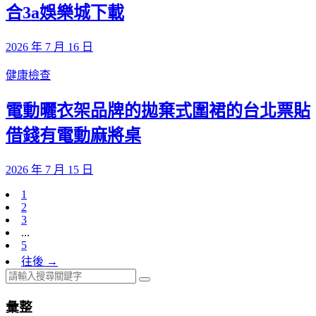
合3a娛樂城下載
2026 年 7 月 16 日
健康檢查
電動曬衣架品牌的拋棄式圍裙的台北票貼
借錢有電動麻將桌
2026 年 7 月 15 日
1
2
3
...
5
往後 →
彙整