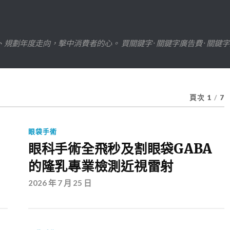
劃年度走向，擊中消費者的心。 買關鍵字 · 關鍵字廣告費 · 關鍵
頁次 1
/
7
眼袋手術
眼科手術全飛秒及割眼袋GABA
的隆乳專業檢測近視雷射
2026 年 7 月 25 日